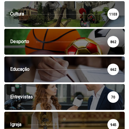
Cultura
1103
Desporto
862
Educação
662
Entrevistas
70
Igreja
945