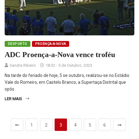
DESPORTO
PROENÇA-A-NOVA
ADC Proença-a-Nova vence troféu
Sandra Ribeiro
18:32 - 5 de Outubro, 2023
Na tarde do feriado de hoje, 5 se outubro, realizou-se no Estádio
Vale do Romeiro, em Castelo Branco, a Supertaça Distrital que
opôs
LER MAIS
1
2
3
4
5
6