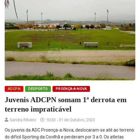
ADCPN
DESPORTO
PROENÇA-A-NOVA
Juvenis ADCPN somam 1ª derrota em
terreno impraticável
Sandra Ribeiro
10:33 - 31 de Outubro, 2023
Os juvenis da ADC Proença-a-Nova, deslocaram-se até ao terreno
do difícil Sporting da Covilhã e perderam por 3 a 0. Os atletas