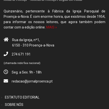
Quinzenário, pertencente à Fábrica da Igreja Paroquial de
Proença-a-Nova. É com enorme honra, que existimos desde 1954,
para informar os nossos leitores, que agora também podem
contar com a edição online.
MAIS »
Rua da Igreja, nº1,
6150 - 310 Proença-a-Nova
274 671 191
(chamada rede fixa nacional)
Seg. a Sex. 9h - 18h
redacao@jornalproenca.pt
ESTATUTO EDITORIAL
SOBRE NÓS