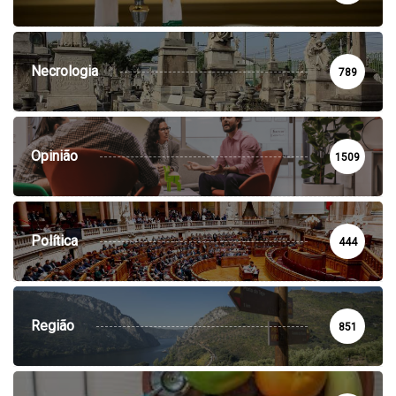
Necrologia
789
Opinião
1509
Política
444
Região
851