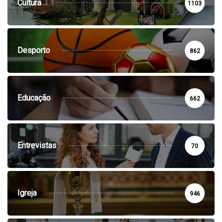
Cultura
1103
Desporto
862
Educação
662
Entrevistas
70
Igreja
946