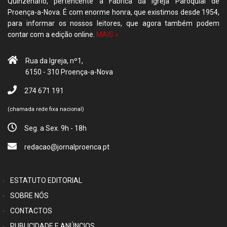
Quinzenário, pertencente à Fábrica da Igreja Paroquial de
Proença-a-Nova. É com enorme honra, que existimos desde 1954,
para informar os nossos leitores, que agora também podem
contar com a edição online.
MAIS »
Rua da Igreja, nº1,
6150 - 310 Proença-a-Nova
274 671 191
(chamada rede fixa nacional)
Seg. a Sex. 9h - 18h
redacao@jornalproenca.pt
ESTATUTO EDITORIAL
SOBRE NÓS
CONTACTOS
PUBLICIDADE E ANÚNCIOS