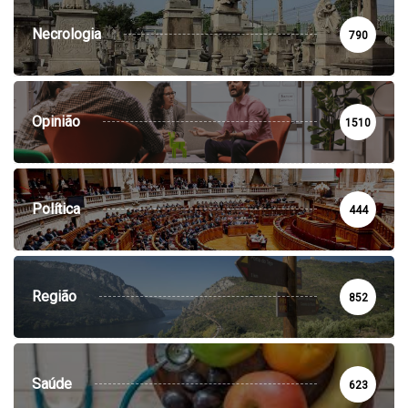
Necrologia
790
Opinião
1510
Política
444
Região
852
Saúde
623