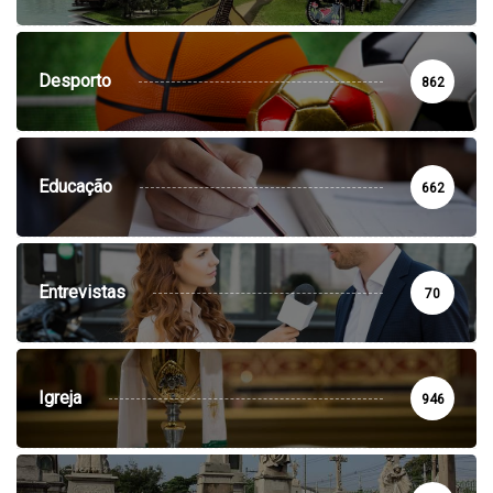
Desporto
862
Educação
662
Entrevistas
70
Igreja
946