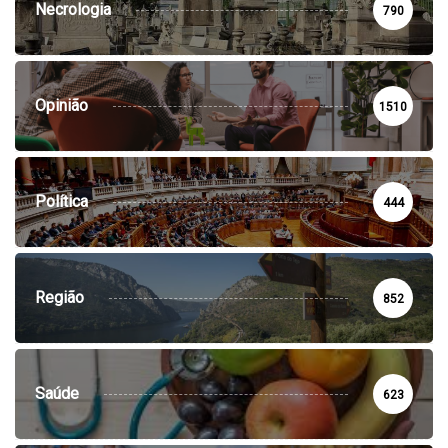
Necrologia
790
Opinião
1510
Política
444
Região
852
Saúde
623