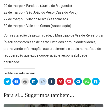
20 de março – Fundada (Junta de Freguesia)
23 de março – São João do Peso (Casa do Povo)
27 de março – Vilar do Ruivo (Associação)
30 de março – Vale das Casas (Associação)
Com esta ação de proximidade, o Município de Vila de Rei reforça
“o seu compromisso de estar junto das comunidades locais,
promovendo informação, esclarecimento e apoio numa fase de
recuperação que exige cooperação e responsabilidade
partilhada”.
Partilhe nas redes sociais:
Click
Click
Click
Click
Click
Click
Click
Click
Click
Click
Click
to
to
to
to
to
to
to
to
to
to
to
share
share
print
share
share
share
share
share
share
share
share
on
on
(Opens
on
on
on
on
on
on
on
on
Twitter
Facebook
in
LinkedIn
Reddit
Tumblr
Pinterest
Pocket
Telegram
WhatsApp
Skype
Para si... Sugerimos também...
(Opens
(Opens
new
(Opens
(Opens
(Opens
(Opens
(Opens
(Opens
(Opens
(Open
in
in
window)
in
in
in
in
in
in
in
in
new
new
new
new
new
new
new
new
new
new
window)
window)
window)
window)
window)
window)
window)
window)
window)
windo