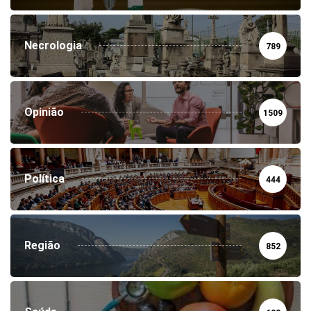
Necrologia
789
Opinião
1509
Política
444
Região
852