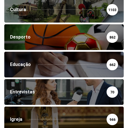
Cultura
1103
Desporto
862
Educação
662
Entrevistas
70
Igreja
946