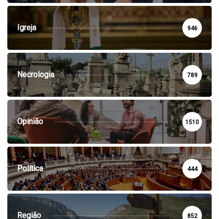
Igreja
946
Necrologia
789
Opinião
1510
Política
444
Região
852