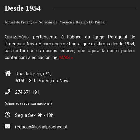
Desde 1954
Jornal de Proença – Noticias de Proença e Região Do Pinhal
Quinzenário, pertencente à Fábrica da Igreja Paroquial de
Proença-a-Nova. É com enorme honra, que existimos desde 1954,
para informar os nossos leitores, que agora também podem
contar com a edição online.
MAIS »
Rua da Igreja, nº1,
6150 - 310 Proença-a-Nova
274 671 191
(chamada rede fixa nacional)
Seg. a Sex. 9h - 18h
redacao@jornalproenca.pt