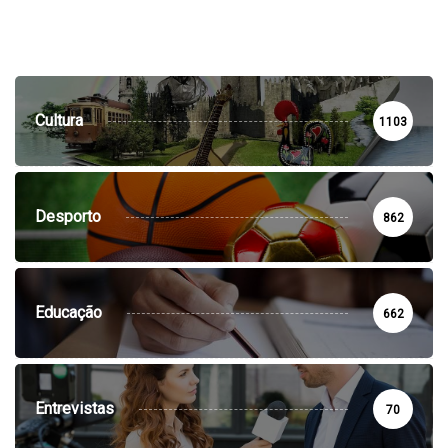
Cultura
1103
Desporto
862
Educação
662
Entrevistas
70