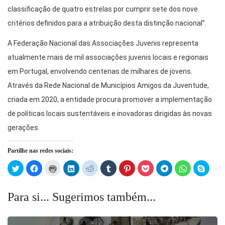
classificação de quatro estrelas por cumprir sete dos nove
critérios definidos para a atribuição desta distinção nacional”.
A Federação Nacional das Associações Juvenis representa
atualmente mais de mil associações juvenis locais e regionais
em Portugal, envolvendo centenas de milhares de jovens.
Através da Rede Nacional de Municípios Amigos da Juventude,
criada em 2020, a entidade procura promover a implementação
de políticas locais sustentáveis e inovadoras dirigidas às novas
gerações.
Partilhe nas redes sociais:
Click
Click
Click
Click
Click
Click
Click
Click
Click
Click
Click
to
to
to
to
to
to
to
to
to
to
to
share
share
print
share
share
share
share
share
share
share
share
on
on
(Opens
on
on
on
on
on
on
on
on
Twitter
Facebook
in
LinkedIn
Reddit
Tumblr
Pinterest
Pocket
Telegram
WhatsApp
Skype
Para si... Sugerimos também...
(Opens
(Opens
new
(Opens
(Opens
(Opens
(Opens
(Opens
(Opens
(Opens
(Open
in
in
window)
in
in
in
in
in
in
in
in
new
new
new
new
new
new
new
new
new
new
window)
window)
window)
window)
window)
window)
window)
window)
window)
windo