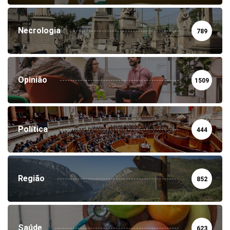
Necrologia
789
Opinião
1509
Política
444
Região
852
Saúde
623