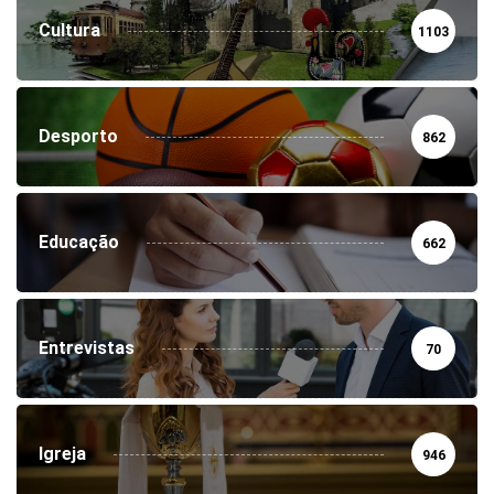
Cultura
1103
Desporto
862
Educação
662
Entrevistas
70
Igreja
946