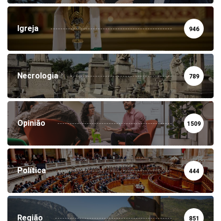
Igreja
946
Necrologia
789
Opinião
1509
Política
444
Região
851