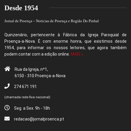
Desde 1954
Jornal de Proença – Noticias de Proença e Região Do Pinhal
Quinzenário, pertencente à Fábrica da Igreja Paroquial de
Proença-a-Nova. É com enorme honra, que existimos desde
1954, para informar os nossos leitores, que agora também
podem contar com a edição online.
MAIS »
Rua da Igreja, nº1,
6150 - 310 Proença-a-Nova
274 671 191
(chamada rede fixa nacional)
Seg. a Sex. 9h - 18h
redacao@jornalproenca.pt