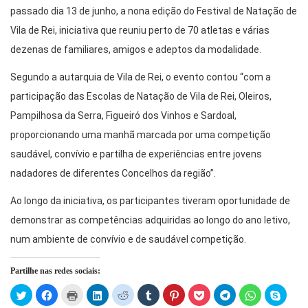
passado dia 13 de junho, a nona edição do Festival de Natação de
Vila de Rei, iniciativa que reuniu perto de 70 atletas e várias
dezenas de familiares, amigos e adeptos da modalidade.
Segundo a autarquia de Vila de Rei, o evento contou “com a
participação das Escolas de Natação de Vila de Rei, Oleiros,
Pampilhosa da Serra, Figueiró dos Vinhos e Sardoal,
proporcionando uma manhã marcada por uma competição
saudável, convívio e partilha de experiências entre jovens
nadadores de diferentes Concelhos da região”.
Ao longo da iniciativa, os participantes tiveram oportunidade de
demonstrar as competências adquiridas ao longo do ano letivo,
num ambiente de convívio e de saudável competição.
Partilhe nas redes sociais:
Click
Click
Click
Click
Click
Click
Click
Click
Click
Click
Click
to
to
to
to
to
to
to
to
to
to
to