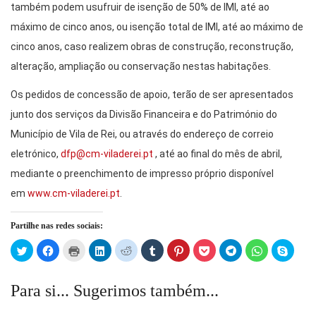
também podem usufruir de isenção de 50% de IMI, até ao
máximo de cinco anos, ou isenção total de IMI, até ao máximo de
cinco anos, caso realizem obras de construção, reconstrução,
alteração, ampliação ou conservação nestas habitações.
Os pedidos de concessão de apoio, terão de ser apresentados
junto dos serviços da Divisão Financeira e do Património do
Município de Vila de Rei, ou através do endereço de correio
eletrónico,
dfp@cm-viladerei.pt
, até ao final do mês de abril,
mediante o preenchimento de impresso próprio disponível
em
www.cm-viladerei.pt
.
Partilhe nas redes sociais:
Click
Click
Click
Click
Click
Click
Click
Click
Click
Click
Click
to
to
to
to
to
to
to
to
to
to
to
share
share
print
share
share
share
share
share
share
share
share
on
on
(Opens
on
on
on
on
on
on
on
on
Twitter
Facebook
in
LinkedIn
Reddit
Tumblr
Pinterest
Pocket
Telegram
WhatsApp
Skype
Para si... Sugerimos também...
(Opens
(Opens
new
(Opens
(Opens
(Opens
(Opens
(Opens
(Opens
(Opens
(Open
in
in
window)
in
in
in
in
in
in
in
in
new
new
new
new
new
new
new
new
new
new
window)
window)
window)
window)
window)
window)
window)
window)
window)
windo