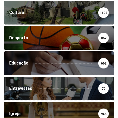
Cultura
1103
Desporto
862
Educação
662
Entrevistas
70
Igreja
946