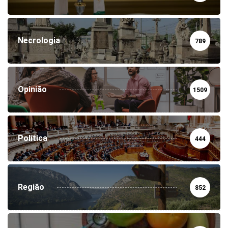
Necrologia
789
Opinião
1509
Política
444
Região
852