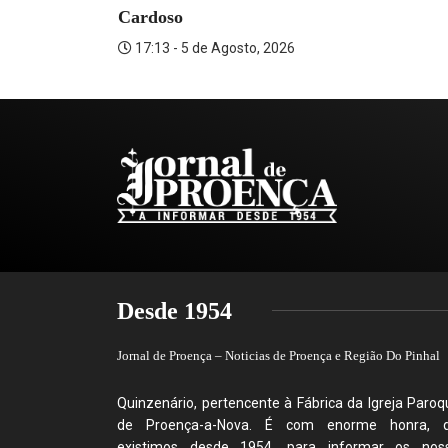
Cardoso
17:13 - 5 de Agosto, 2026
Desde 1954
Jornal de Proença – Noticias de Proença e Região Do Pinhal
Quinzenário, pertencente à Fábrica da Igreja Paroqu
de Proença-a-Nova. É com enorme honra, 
existimos desde 1954, para informar os nos