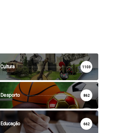
Cultura
1103
Desporto
862
Educação
662