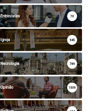
Entrevistas
70
Igreja
945
Necrologia
789
Opinião
1509