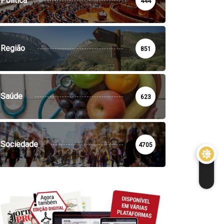
Política
444
Região
851
Saúde
623
Sociedade
4705