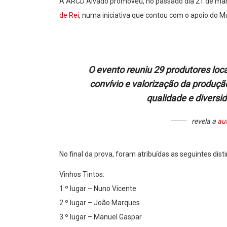
A ARCD Aivado promoveu, no passado dia 21 de mar
de Rei
, numa iniciativa que contou com o apoio do Mun
O evento reuniu 29 produtores loc
convívio e valorização da produçã
qualidade e diversi
revela a
au
No final da prova, foram atribuídas as seguintes dist
Vinhos Tintos:
1.º lugar – Nuno Vicente
2.º lugar – João Marques
3.º lugar – Manuel Gaspar