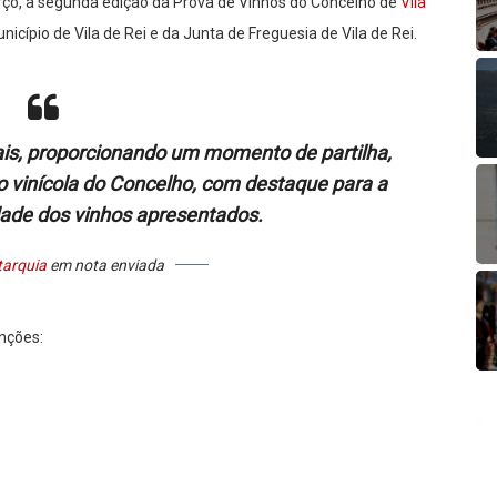
ço, a segunda edição da Prova de Vinhos do Concelho de
Vila
icípio de Vila de Rei e da Junta de Freguesia de Vila de Rei.
ais, proporcionando um momento de partilha,
o vinícola do Concelho, com destaque para a
dade dos vinhos apresentados.
tarquia
em nota enviada
inções: