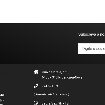
Subscreva a no
Rua da Igreja, nº1,
6150 - 310 Proença-a-Nova
274 671 191
ial
(chamada rede fixa nacional)
que
Seg. a Sex. 9h - 18h
sos