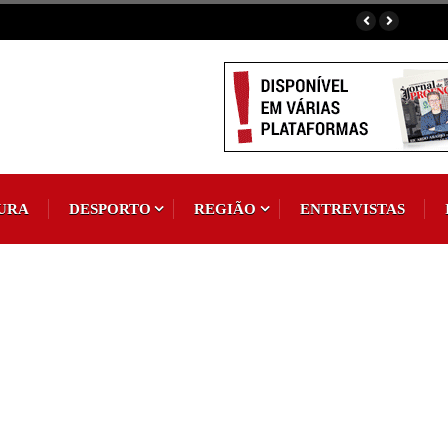
vence Torneio de Futsal Interassociações
URA
DESPORTO
REGIÃO
ENTREVISTAS