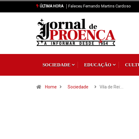
Vila de Rei: Casa dos Amigos do Pisão 
ÚLTIMA HORA
SOCIEDADE
EDUCAÇÃO
CULT
Home
Sociedade
Vila de Rei:…