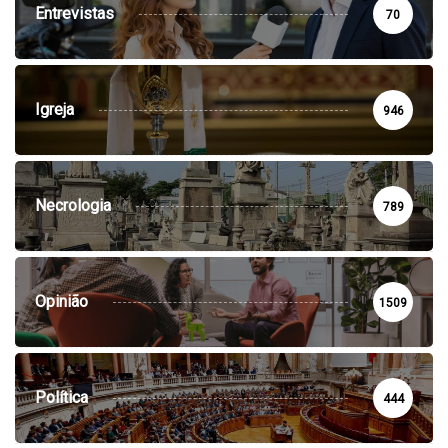
Entrevistas
70
Igreja
946
Necrologia
789
Opinião
1509
Política
444