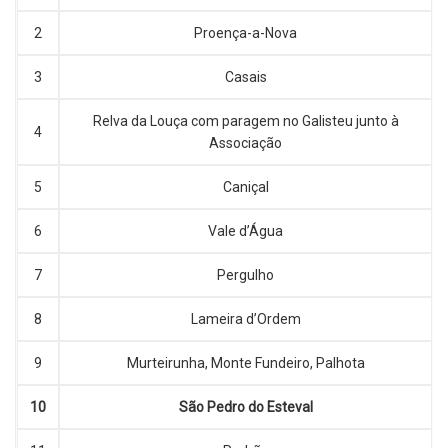
2
Proença-a-Nova
3
Casais
Relva da Louça com paragem no Galisteu junto à
4
Associação
5
Caniçal
6
Vale d’Água
7
Pergulho
8
Lameira d’Ordem
9
Murteirunha, Monte Fundeiro, Palhota
10
São Pedro do Esteval