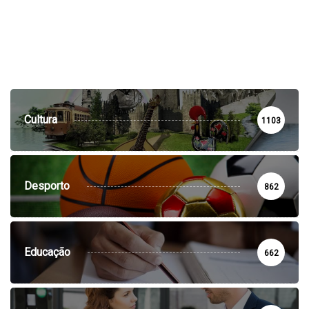
Cultura
1103
Desporto
862
Educação
662