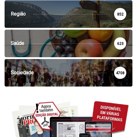
Região
852
Saúde
623
Sociedade
4708