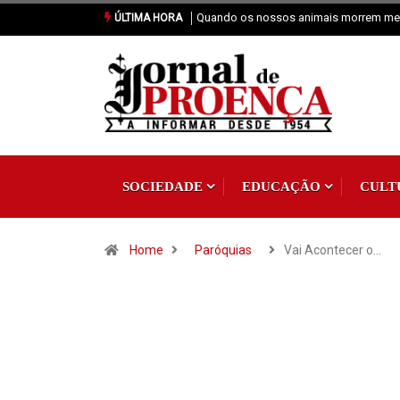
Vai Acontecer XIX Domingo Tempo C
ÚLTIMA HORA
SOCIEDADE
EDUCAÇÃO
CULT
Home
Paróquias
Vai Acontecer o…