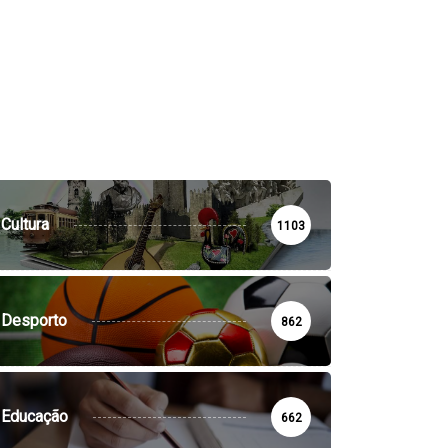
Cultura
1103
Desporto
862
Educação
662