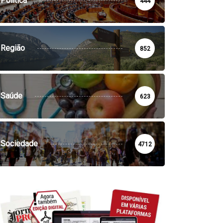
Política
444
Região
852
Saúde
623
Sociedade
4712