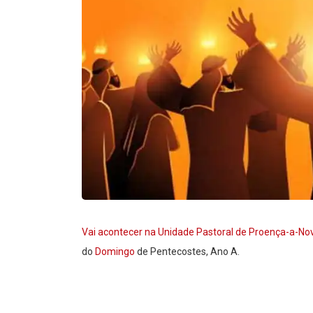
Vai acontecer na Unidade Pastoral de Proença-a-Nov
do
Domingo
de Pentecostes, Ano A.