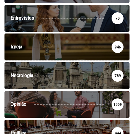
Entrevistas
70
Igreja
946
Necrologia
789
Opinião
1509
Política
444