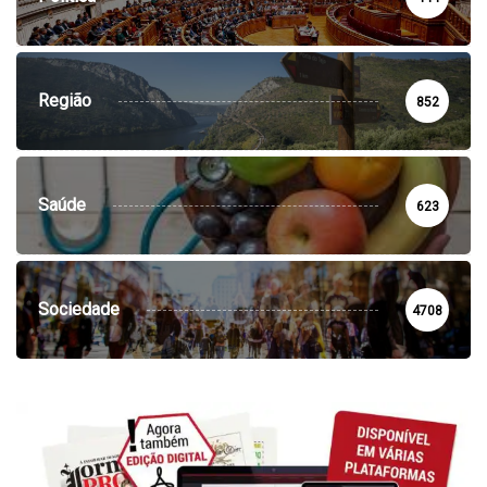
Região
852
Saúde
623
Sociedade
4708