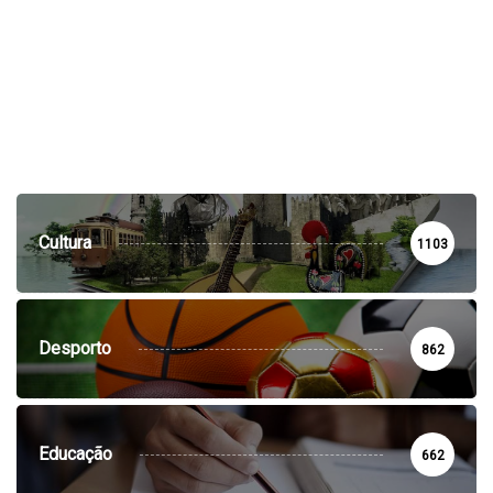
Cultura
1103
Desporto
862
Educação
662