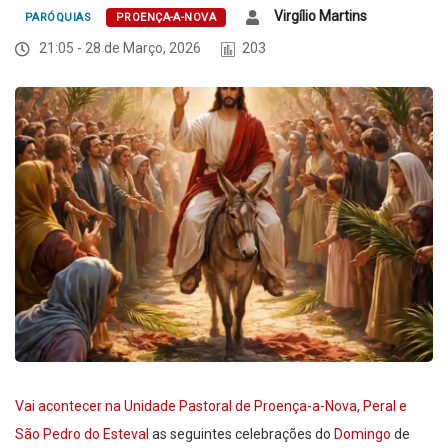
Virgílio Martins
PARÓQUIAS
PROENÇA-A-NOVA
21:05 - 28 de Março, 2026
203
Vai acontecer na Unidade Pastoral de Proença-a-Nova, Peral e
São Pedro do Esteval
as seguintes celebrações do
Domingo
de