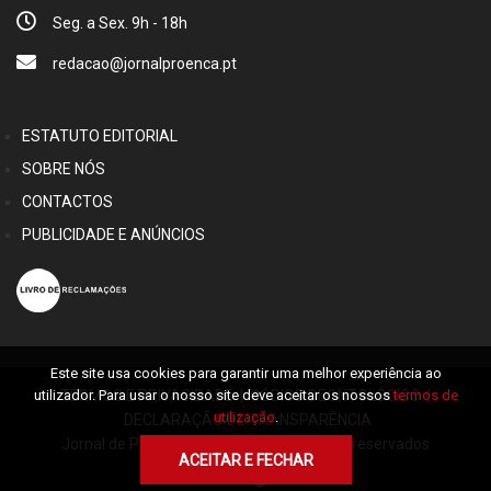
Seg. a Sex. 9h - 18h
redacao@jornalproenca.pt
ESTATUTO EDITORIAL
SOBRE NÓS
CONTACTOS
PUBLICIDADE E ANÚNCIOS
Este site usa cookies para garantir uma melhor experiência ao
TERMOS E PRIVACIDADE
|
CÓDIGO DEONTOLÓGICO
|
utilizador. Para usar o nosso site deve aceitar os nossos
termos de
utilização
.
DECLARAÇÃO DE TRANSPARÊNCIA
Jornal de Proença © 2026 Alguns direitos reservados
ACEITAR E FECHAR