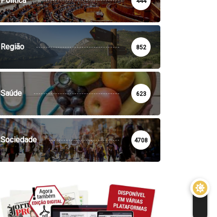
Política
444
Região
852
Saúde
623
Sociedade
4708