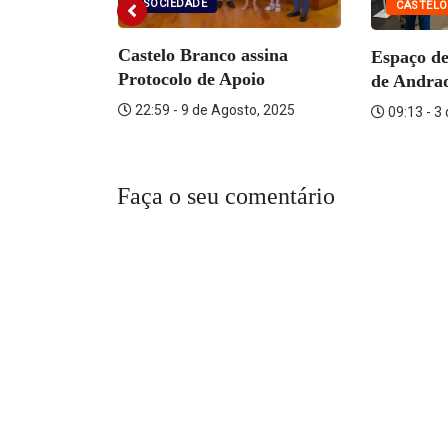
SOCIEDADE
CASTELO
ICÓRDIA
Castelo Branco assina
Espaço de
Surto da
Protocolo de Apoio
de Andra
is...
22:59 - 9 de Agosto, 2025
09:13 - 3
to, 2021
Faça o seu comentário