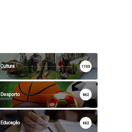
Cultura
1103
Desporto
862
Educação
662