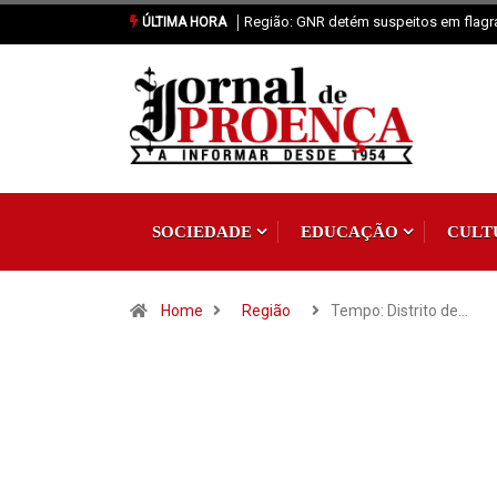
Proença-a-Nova: Paróquia vai celebrar
ÚLTIMA HORA
SOCIEDADE
EDUCAÇÃO
CULT
Home
Região
Tempo: Distrito de…