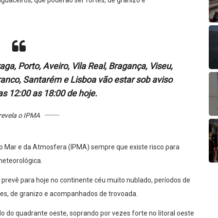
guaceiros, que poderão ser fortes, de granizo e
aga, Porto, Aveiro, Vila Real, Bragança, Viseu,
ranco, Santarém e Lisboa vão estar sob aviso
s 12:00 as 18:00 de hoje.
revela o IPMA
do Mar e da Atmosfera (IPMA) sempre que existe risco para
eteorológica.
 prevê para hoje no continente céu muito nublado, períodos de
tes, de granizo e acompanhados de trovoada.
 do quadrante oeste, soprando por vezes forte no litoral oeste