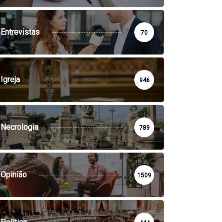
Entrevistas
70
Igreja
946
Necrologia
789
Opinião
1509