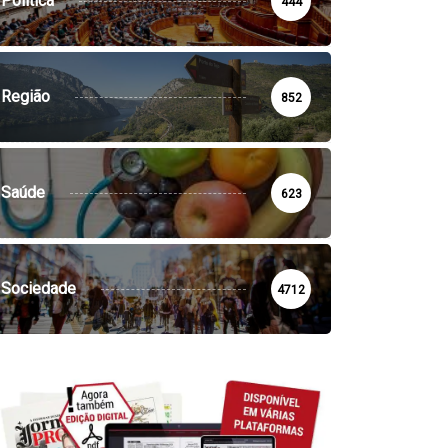
Política
444
Região
852
Saúde
623
Sociedade
4712