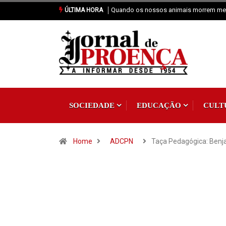
Vai Acontecer XIX Domingo Tempo C
ÚLTIMA HORA
SOCIEDADE
EDUCAÇÃO
CULT
Home
ADCPN
Taça Pedagógica: Ben