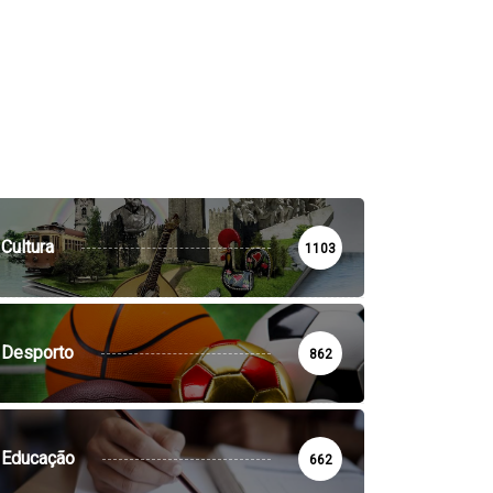
Cultura
1103
Desporto
862
Educação
662