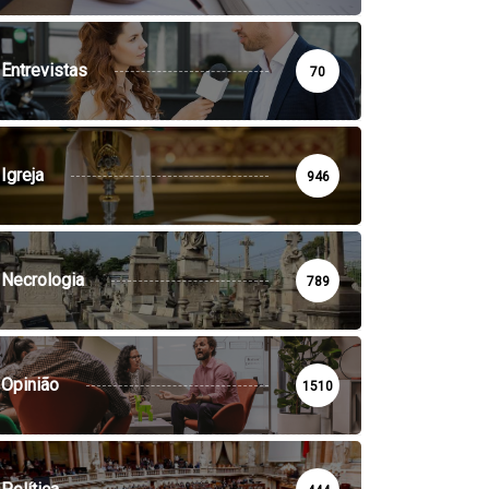
Entrevistas
70
Igreja
946
Necrologia
789
Opinião
1510