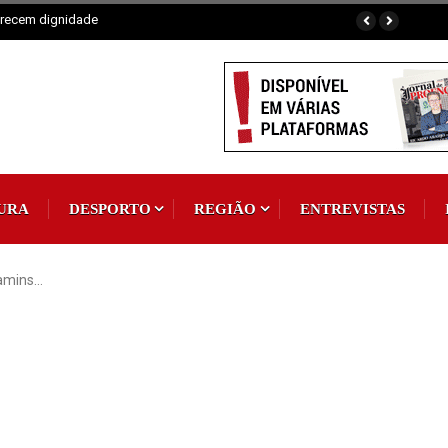
omum
URA
DESPORTO
REGIÃO
ENTREVISTAS
jamins…