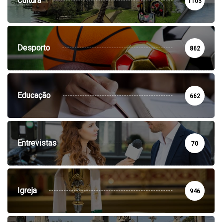
Cultura
1103
Desporto
862
Educação
662
Entrevistas
70
Igreja
946