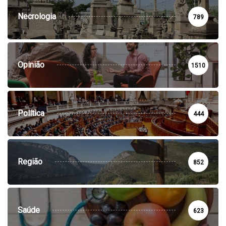
Necrologia
789
Opinião
1510
Política
444
Região
852
Saúde
623