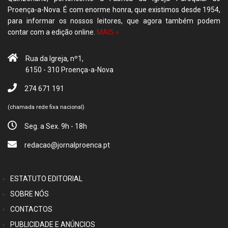
Proença-a-Nova. É com enorme honra, que existimos desde 1954,
para informar os nossos leitores, que agora também podem
contar com a edição online.
MAIS »
Rua da Igreja, nº1,
6150 - 310 Proença-a-Nova
274 671 191
(chamada rede fixa nacional)
Seg. a Sex. 9h - 18h
redacao@jornalproenca.pt
ESTATUTO EDITORIAL
SOBRE NÓS
CONTACTOS
PUBLICIDADE E ANÚNCIOS