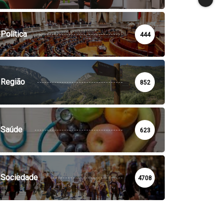
Política
444
Região
852
Saúde
623
Sociedade
4708