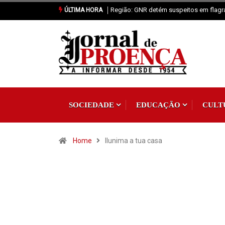
eitos em flagrante por tráfico de estupefacientes
Proença-a-Nova: Paróquia v
ÚLTIMA HORA
SOCIEDADE
EDUCAÇÃO
CULT
Home
Ilunima a tua casa