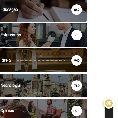
Educação
662
Entrevistas
70
Igreja
946
Necrologia
789
Opinião
1509