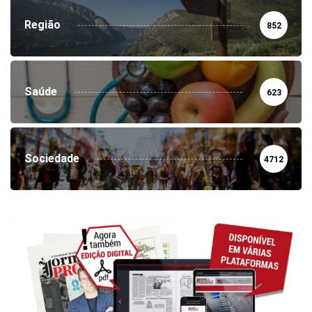
Região
852
Saúde
623
Sociedade
4712