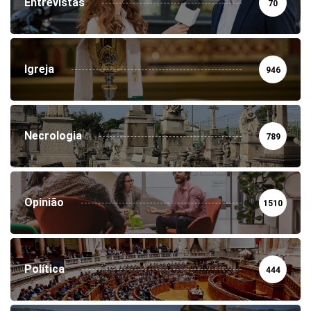
Entrevistas
70
Igreja
946
Necrologia
789
Opinião
1510
Política
444