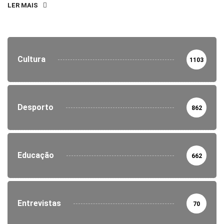
LER MAIS
Cultura
1103
Desporto
862
Educação
662
Entrevistas
70