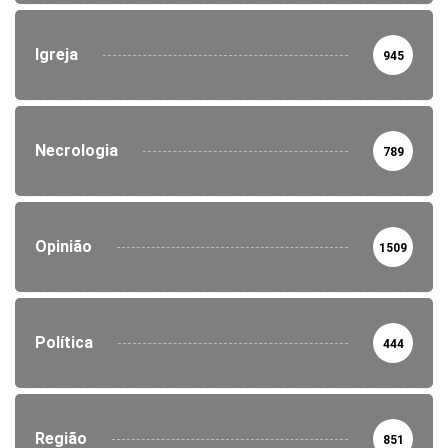
Igreja
945
Necrologia
789
Opinião
1509
Política
444
Região
851