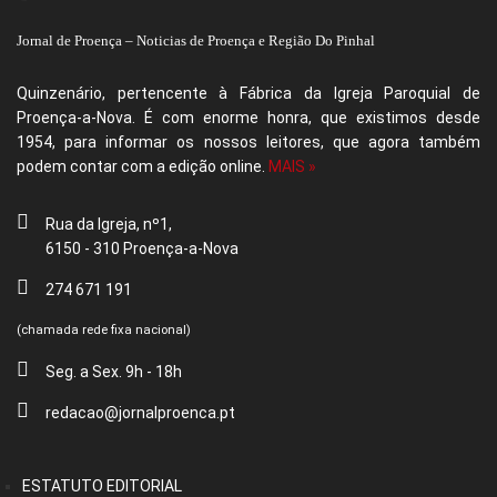
Jornal de Proença – Noticias de Proença e Região Do Pinhal
Quinzenário, pertencente à Fábrica da Igreja Paroquial de
Proença-a-Nova. É com enorme honra, que existimos desde
1954, para informar os nossos leitores, que agora também
podem contar com a edição online.
MAIS »
Rua da Igreja, nº1,
6150 - 310 Proença-a-Nova
274 671 191
(chamada rede fixa nacional)
Seg. a Sex. 9h - 18h
redacao@jornalproenca.pt
ESTATUTO EDITORIAL