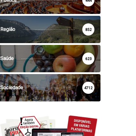
Política
444
Região
852
Saúde
623
Sociedade
4712