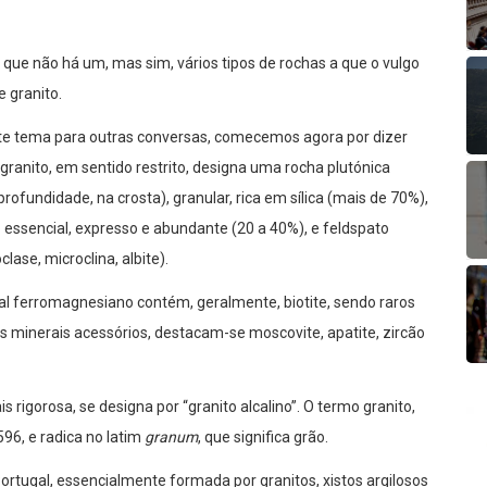
que não há um, mas sim, vários tipos de rochas a que o vulgo
 granito.
te tema para outras conversas, comecemos agora por dizer
granito, em sentido restrito, designa uma rocha plutónica
rofundidade, na crosta), granular, rica em sílica (mais de 70%),
essencial, expresso e abundante (20 a 40%), e feldspato
oclase, microclina, albite).
l ferromagnesiano contém, geralmente, biotite, sendo raros
us minerais acessórios, destacam-se moscovite, apatite, zircão
rigorosa, se designa por “granito alcalino”. O termo granito,
596, e radica no latim
granum
, que significa grão.
rtugal, essencialmente formada por granitos, xistos argilosos