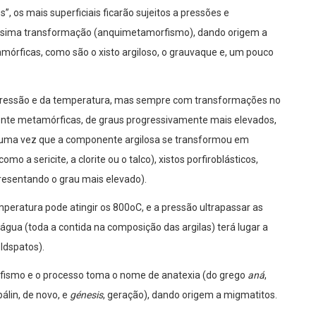
”, os mais superficiais ficarão sujeitos a pressões e
ríssima transformação (anquimetamorfismo), dando origem a
mórficas, como são o xisto argiloso, o grauvaque e, um pouco
ressão e da temperatura, mas sempre com transformações no
ente metamórficas, de graus progressivamente mais elevados,
s (uma vez que a componente argilosa se transformou em
mo a sericite, a clorite ou o talco), xistos porfiroblásticos,
presentando o grau mais elevado).
peratura pode atingir os 800oC, e a pressão ultrapassar as
gua (toda a contida na composição das argilas) terá lugar a
ldspatos).
fismo e o processo toma o nome de anatexia (do grego
aná
,
pálin, de novo, e
génesis
, geração), dando origem a migmatitos.