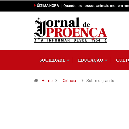
Vai Acontecer XIX Domingo Tempo C
ÚLTIMA HORA
SOCIEDADE
EDUCAÇÃO
CULT
Home
Ciência
Sobre o granito…