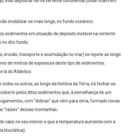
go, indo depositar-se na vertente continental (onde ficam em
 vão imobilizar-se mais longe, no fundo oceânico.
os sedimentos em situação de depósito instável na vertente
 no dito fundo.
, erosão, transporte e acumulação no mar) se repete ao longo
ares de metros de espessura deste tipo de sedimentos.
 lá do Atlântico.
todos os outros, ao longo da história da Terra, irá fechar-se.
 coberto pelos ditos sedimentos que, à semelhança de um
rugamentos, com “dobras” que vêm para cima, formado novas
as “raízes” dessas montanhas.
de calor no seu interior e que a temperatura aumenta com a
litostática).