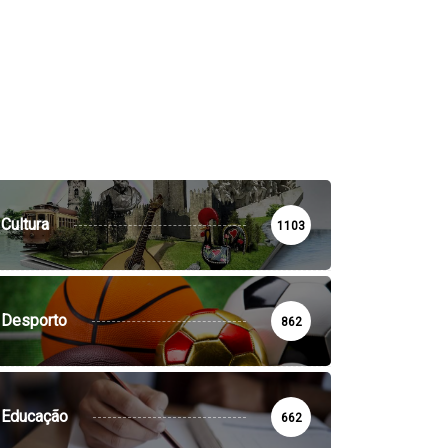
Cultura
1103
Desporto
862
Educação
662