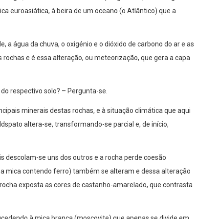
ca euroasiática, à beira de um oceano (o Atlântico) que a
 a água da chuva, o oxigénio e o dióxido de carbono do ar e as
 rochas e é essa alteração, ou meteorização, que gera a capa
 do respectivo solo? – Pergunta-se.
ncipais minerais destas rochas, e à situação climática que aqui
ldspato altera-se, transformando-se parcial e, de início,
ais descolam-se uns dos outros e a rocha perde coesão
uma mica contendo ferro) também se alteram e dessa alteração
à rocha exposta as cores de castanho-amarelado, que contrasta
ucedendo à mica branca (moscovite) que apenas se divide em