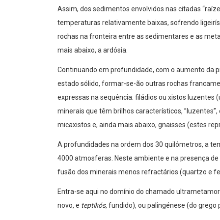
Assim, dos sedimentos envolvidos nas citadas “raízes
temperaturas relativamente baixas, sofrendo ligei
rochas na fronteira entre as sedimentares e as meta
mais abaixo, a ardósia.
Continuando em profundidade, com o aumento da p
estado sólido, formar-se-ão outras rochas francam
expressas na sequência: filádios ou xistos luzente
minerais que têm brilhos característicos, ”luzentes”, co
micaxistos e, ainda mais abaixo, gnaisses (estes re
A profundidades na ordem dos 30 quilómetros, a tem
4000 atmosferas. Neste ambiente e na presença de á
fusão dos minerais menos refractários (quartzo e fe
Entra-se aqui no domínio do chamado ultrametamor
novo, e
teptikós
, fundido), ou palingénese (do grego 