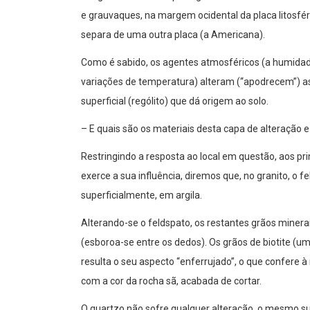
e grauvaques, na margem ocidental da placa litosféri
separa de uma outra placa (a Americana).
Como é sabido, os agentes atmosféricos (a humidade,
variações de temperatura) alteram (“apodrecem”) as
superficial (rególito) que dá origem ao solo.
– E quais são os materiais desta capa de alteração e
Restringindo a resposta ao local em questão, aos pri
exerce a sua influência, diremos que, no granito, o fe
superficialmente, em argila.
Alterando-se o feldspato, os restantes grãos miner
(esboroa-se entre os dedos). Os grãos de biotite (
resulta o seu aspecto “enferrujado”, o que confere 
com a cor da rocha sã, acabada de cortar.
O quartzo não sofre qualquer alteração, o mesmo s