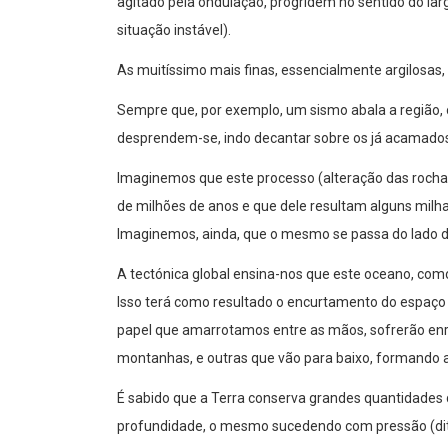
agitado pela ondulação, progridem no sentido do lar
situação instável).
As muitíssimo mais finas, essencialmente argilosas,
Sempre que, por exemplo, um sismo abala a região, 
desprendem-se, indo decantar sobre os já acamados
Imaginemos que este processo (alteração das rochas
de milhões de anos e que dele resultam alguns milh
Imaginemos, ainda, que o mesmo se passa do lado de
A tectónica global ensina-nos que este oceano, como 
Isso terá como resultado o encurtamento do espaço
papel que amarrotamos entre as mãos, sofrerão en
montanhas, e outras que vão para baixo, formando 
É sabido que a Terra conserva grandes quantidades 
profundidade, o mesmo sucedendo com pressão (dita 