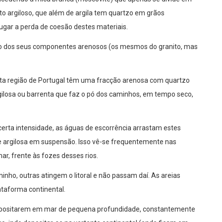
to argiloso, que além de argila tem quartzo em grãos
 lugar a perda de coesão destes materiais.
ção dos seus componentes arenosos (os mesmos do granito, mas
sta região de Portugal têm uma fracção arenosa com quartzo
ilosa ou barrenta que faz o pó dos caminhos, em tempo seco,
rta intensidade, as águas de escorrência arrastam estes
te argilosa em suspensão. Isso vê-se frequentemente nas
ar, frente às fozes desses rios.
inho, outras atingem o litoral e não passam daí. As areias
ataforma continental.
e depositarem em mar de pequena profundidade, constantemente