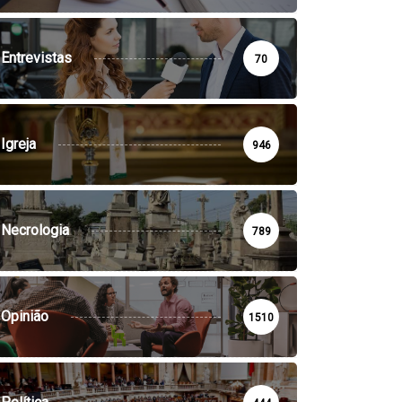
Entrevistas
70
Igreja
946
Necrologia
789
Opinião
1510