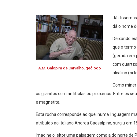
Já dissemos 
dá o nome de
Deixando es
que o termo 
(gerada em p
com quartzo 
A.M. Galopim de Carvalho, geólogo
alcalino (ort
Como minera
os granitos com anfíbolas ou piroxenas. Entre os se
e magnetite.
Esta rocha corresponde ao que, numa linguagem mais 
atribuído ao italiano Andrea Caesalpino, surgiu em 1
Imagine o leitor uma paisagem como a do norte de Po