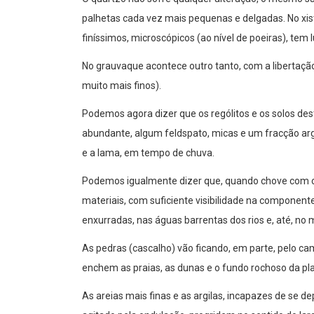
palhetas cada vez mais pequenas e delgadas. No xis
finíssimos, microscópicos (ao nível de poeiras), tem
No grauvaque acontece outro tanto, com a liberta
muito mais finos).
Podemos agora dizer que os rególitos e os solos de
abundante, algum feldspato, micas e um fracção arg
e a lama, em tempo de chuva.
Podemos igualmente dizer que, quando chove com ce
materiais, com suficiente visibilidade na componen
enxurradas, nas águas barrentas dos rios e, até, no m
As pedras (cascalho) vão ficando, em parte, pelo cam
enchem as praias, as dunas e o fundo rochoso da pl
As areias mais finas e as argilas, incapazes de s