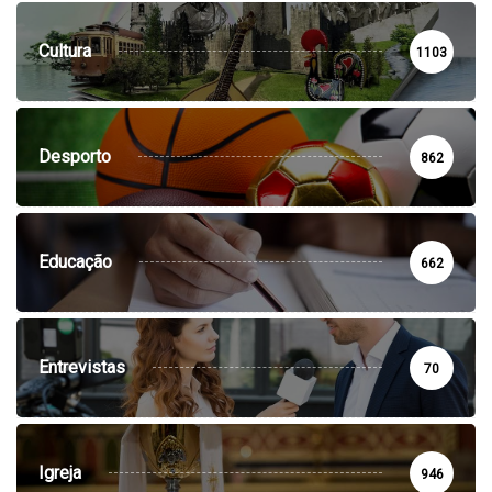
Cultura
1103
Desporto
862
Educação
662
Entrevistas
70
Igreja
946