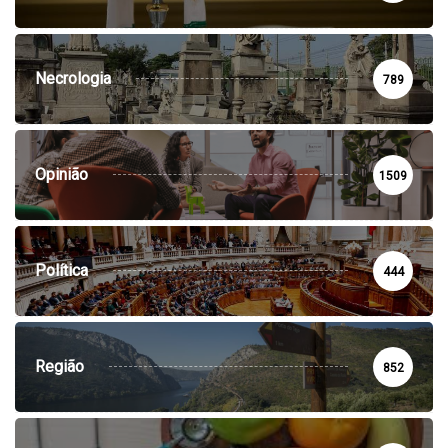
Necrologia
789
Opinião
1509
Política
444
Região
852