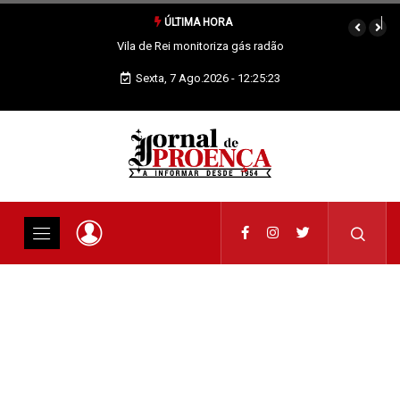
ÚLTIMA HORA
Região: GNR detém suspeitos em flagrante por tráfico de
estupefacientes
Sexta, 7 Ago.2026 - 12:25:24