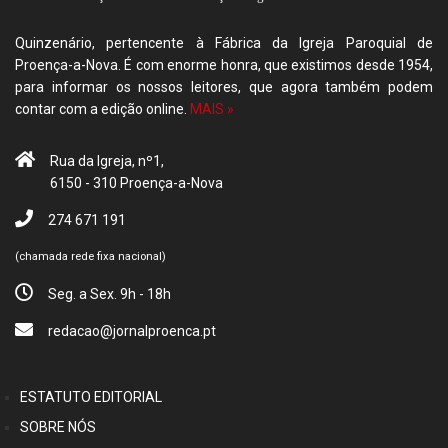
Quinzenário, pertencente à Fábrica da Igreja Paroquial de
Proença-a-Nova. É com enorme honra, que existimos desde 1954,
para informar os nossos leitores, que agora também podem
contar com a edição online.
MAIS »
Rua da Igreja, nº1,
6150 - 310 Proença-a-Nova
274 671 191
(chamada rede fixa nacional)
Seg. a Sex. 9h - 18h
redacao@jornalproenca.pt
ESTATUTO EDITORIAL
SOBRE NÓS