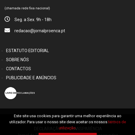
(chamada rede fixa nacional)
Seg. a Sex. 9h - 18h
redacao@jornalproenca.pt
ESTATUTO EDITORIAL
SOBRE NÓS
CONTACTOS
PUBLICIDADE E ANÚNCIOS
Este site usa cookies para garantir uma melhor experiência ao
TERMOS E PRIVACIDADE
|
CÓDIGO DEONTOLÓGICO
|
utilizador. Para usar o nosso site deve aceitar os nossos
termos de
utilização
.
DECLARAÇÃO DE TRANSPARÊNCIA