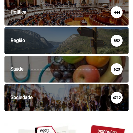
Política
444
Região
852
Saúde
623
Sociedade
4712