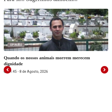
in
in
in
new
new
new
window)
window)
window)
OPINIÃO
Quando os nossos animais morrem merecem
dignidade
11:45 - 8 de Agosto, 2026