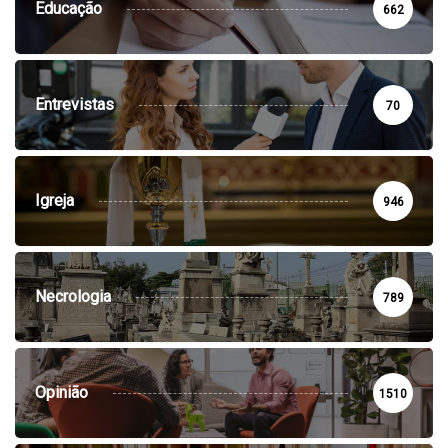
Educação
662
Entrevistas
70
Igreja
946
Necrologia
789
Opinião
1510