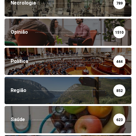
Necrologia
789
Opinião
1510
Política
444
Região
852
Saúde
623