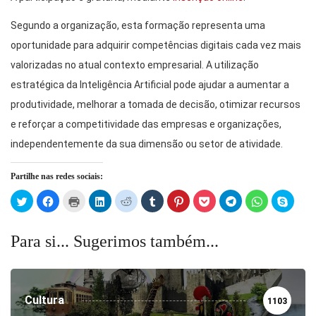
Segundo a organização, esta formação representa uma
oportunidade para adquirir competências digitais cada vez mais
valorizadas no atual contexto empresarial. A utilização
estratégica da Inteligência Artificial pode ajudar a aumentar a
produtividade, melhorar a tomada de decisão, otimizar recursos
e reforçar a competitividade das empresas e organizações,
independentemente da sua dimensão ou setor de atividade.
Partilhe nas redes sociais:
Click
Click
Click
Click
Click
Click
Click
Click
Click
Click
Click
to
to
to
to
to
to
to
to
to
to
to
share
share
print
share
share
share
share
share
share
share
share
on
on
(Opens
on
on
on
on
on
on
on
on
Twitter
Facebook
in
LinkedIn
Reddit
Tumblr
Pinterest
Pocket
Telegram
WhatsApp
Skype
Para si... Sugerimos também...
(Opens
(Opens
new
(Opens
(Opens
(Opens
(Opens
(Opens
(Opens
(Opens
(Open
in
in
window)
in
in
in
in
in
in
in
in
new
new
new
new
new
new
new
new
new
new
window)
window)
window)
window)
window)
window)
window)
window)
window)
windo
Cultura
1103