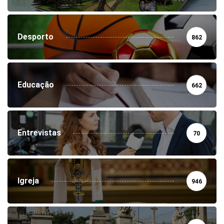
Desporto
862
Educação
662
Entrevistas
70
Igreja
946