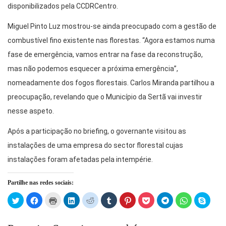
disponibilizados pela CCDRCentro.
Miguel Pinto Luz mostrou-se ainda preocupado com a gestão de
combustível fino existente nas florestas. “Agora estamos numa
fase de emergência, vamos entrar na fase da reconstrução,
mas não podemos esquecer a próxima emergência”,
nomeadamente dos fogos florestais. Carlos Miranda partilhou a
preocupação, revelando que o Município da Sertã vai investir
nesse aspeto.
Após a participação no briefing, o governante visitou as
instalações de uma empresa do sector florestal cujas
instalações foram afetadas pela intempérie.
Partilhe nas redes sociais:
Click
Click
Click
Click
Click
Click
Click
Click
Click
Click
Click
to
to
to
to
to
to
to
to
to
to
to
share
share
print
share
share
share
share
share
share
share
share
on
on
(Opens
on
on
on
on
on
on
on
on
Twitter
Facebook
in
LinkedIn
Reddit
Tumblr
Pinterest
Pocket
Telegram
WhatsApp
Skype