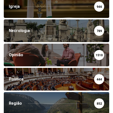
Igreja
946
Necrologia
789
Opinião
1510
Política
444
Região
852