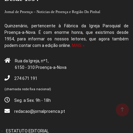
Jornal de Proença – Noticias de Proença e Região Do Pinhal
Quinzenário, pertencente à Fábrica da Igreja Paroquial de
Proença-a-Nova. É com enorme honra, que existimos desde
1954, para informar os nossos leitores, que agora também
podem contar com a edição online.
MAIS »
Rua da Igreja, nº1,
6150 - 310 Proença-a-Nova
274 671 191
(chamada rede fixa nacional)
Seg. a Sex. 9h - 18h
redacao@jornalproenca.pt
ESTATUTO EDITORIAL