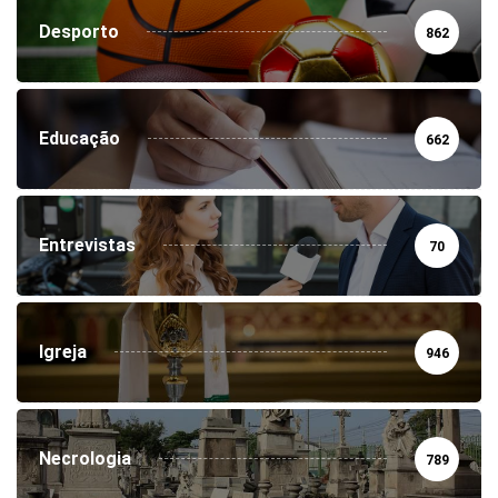
Desporto
862
Educação
662
Entrevistas
70
Igreja
946
Necrologia
789