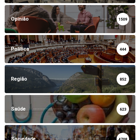
Opinião
1509
Política
444
Região
852
Saúde
623
Sociedade
4708