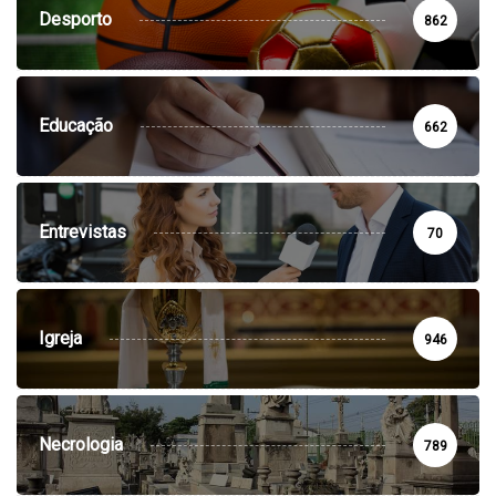
Desporto
862
Educação
662
Entrevistas
70
Igreja
946
Necrologia
789