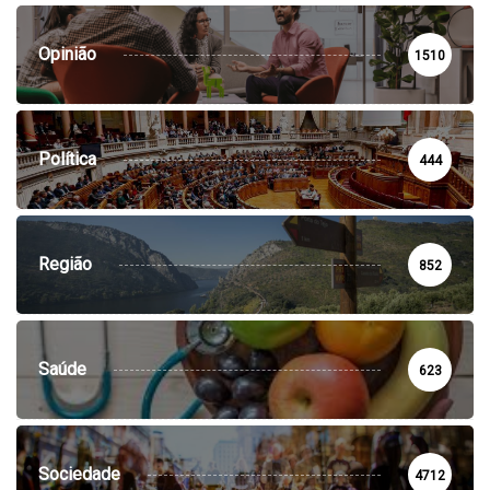
Opinião
1510
Política
444
Região
852
Saúde
623
Sociedade
4712