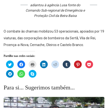
adiantou à agência Lusa fonte do
Comando Sub-regional de Emergência e
Proteção Civil da Beira Baixa
O combate às chamas mobilizou 53 operacionais, apoiados por 19
viaturas, das corporações de bombeiros da Sertã, Vila de Rei,
Proença-a-Nova, Cernache, Oleiros e Castelo Branco.
Partilhe nas redes sociais:
Click
Click
Click
Click
Click
Click
Click
Click
to
to
to
to
to
to
to
to
share
share
print
share
share
share
share
share
on
on
(Opens
on
on
on
on
on
Click
Click
Click
Twitter
Facebook
in
LinkedIn
Reddit
Tumblr
Pinterest
Pocket
to
to
to
(Opens
(Opens
new
(Opens
(Opens
(Opens
(Opens
(Opens
share
share
share
in
in
window)
in
in
in
in
in
on
on
on
new
new
new
new
new
new
new
Telegram
WhatsApp
Skype
Para si... Sugerimos também...
window)
window)
window)
window)
window)
window)
window)
(Opens
(Opens
(Opens
in
in
in
new
new
new
window)
window)
window)