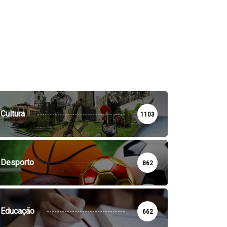
Cultura
1103
Desporto
862
Educação
662