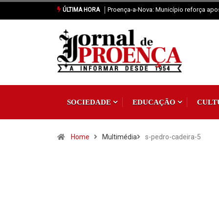
Proença-a-Nova: Município reforça apo
ÚLTIMA HORA
SOCIEDADE
EDUCAÇÃO
CULT
Home
Multimédia
s-pedro-cadeira-5