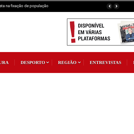
sta na fixação de população
Sertã: Crianças imaginam o futuro da praia fluvia
URA
DESPORTO
REGIÃO
ENTREVISTAS