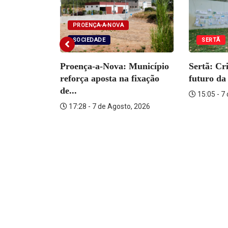
PROENÇA-A-NOVA
SOCIEDADE
SERTÃ
DADE
Proença-a-Nova: Município
Sertã: Cr
tém
reforça aposta na fixação
futuro da 
ante por...
de...
15:05 - 7
o, 2026
17:28 - 7 de Agosto, 2026