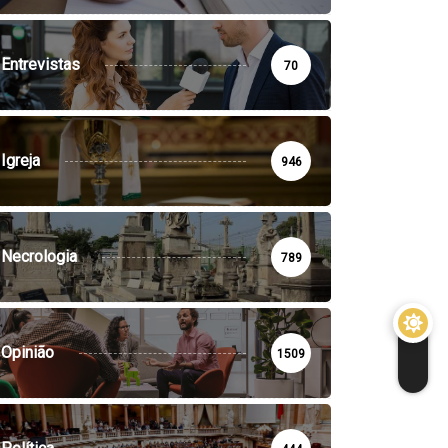
Entrevistas
70
Igreja
946
Necrologia
789
Opinião
1509