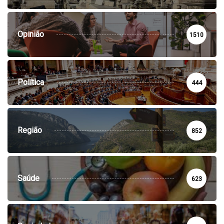
Opinião
1510
Política
444
Região
852
Saúde
623