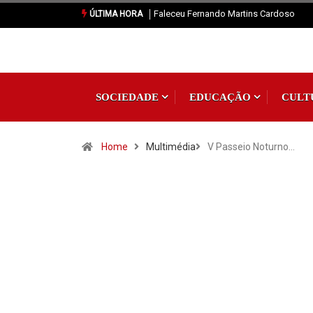
Faleceu Fernando Martins Cardoso
Vila de Rei: Casa dos A
ÚLTIMA HORA
Pisão vence Torneio de F
Interassociações
SOCIEDADE
EDUCAÇÃO
CULT
Home
Multimédia
V Passeio Noturno…