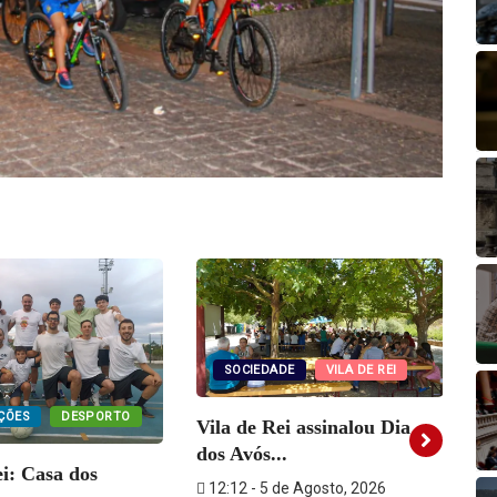
SOCIEDADE
VILA DE REI
ÇÕES
DESPORTO
Vila de Rei assinalou Dia
Se
dos Avós...
ei: Casa dos
di
12:12 - 5 de Agosto, 2026