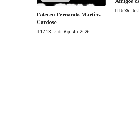
Amigos do
15:36 - 5 
, 2026
Faleceu Fernando Martins
Cardoso
17:13 - 5 de Agosto, 2026