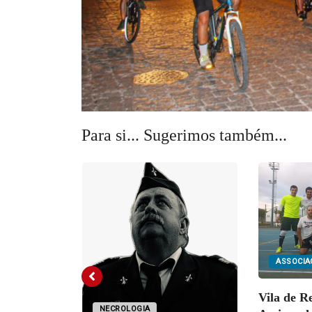
Para si... Sugerimos também...
ASSOCIA
 Cinco
Vila de R
lneares
NECROLOGIA