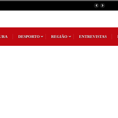
migos do
utsal
URA
DESPORTO
REGIÃO
ENTREVISTAS