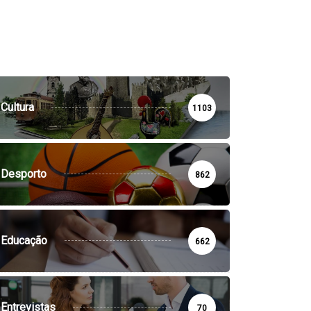
Cultura
1103
Desporto
862
Educação
662
Entrevistas
70