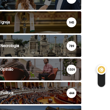
Igreja
945
Necrologia
789
Opinião
1509
PROENÇA-A-NOVA
EDUCAÇÃO
SERTÃ
SOCIEDADE
Política
444
rtã: Crianças abordam
Proença-a-Nova: Cinco
reitos humanos
praias e zonas balneares