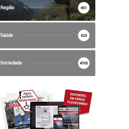
disputam...
1:55 - 5 de Agosto, 2026
Região
851
17:05 - 4 de Agosto, 2026
Saúde
623
Sociedade
4705