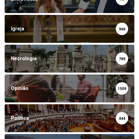
Igreja
946
Necrologia
789
Opinião
1509
Política
444