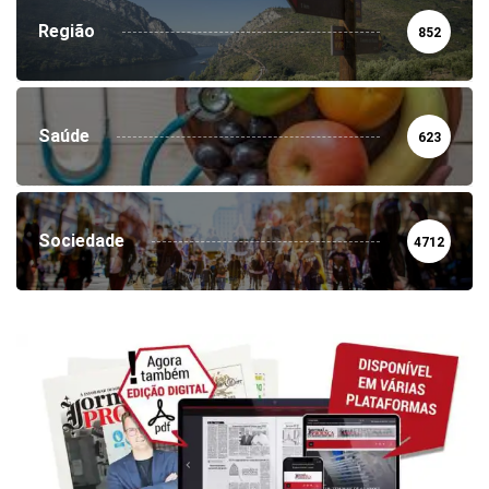
Região
852
Saúde
623
Sociedade
4712