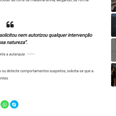
oceder ao corte de madeira/lenha, alegando, de forma
solicitou nem autorizou qualquer intervenção
sa natureza”.
erta a autarquia
ou detecte comportamentos suspeitos, solicita-se que a
entes.
lick
Click
Click
o
to
to
hare
share
share
n
on
on
elegram
WhatsApp
Skype