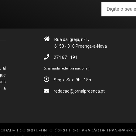
Rua da Igreja, nº1,
6150 - 310 Proença-a-Nova
274 671 191
ial
(chamada rede fixa nacional)
que
Seg. a Sex. 9h - 18h
sos
m a
redacao@jornalproenca.pt
ACIDADE
|
CÓDIGO DEONTOLÓGICO
|
DECLARAÇÃO DE TRANSPARÊNC