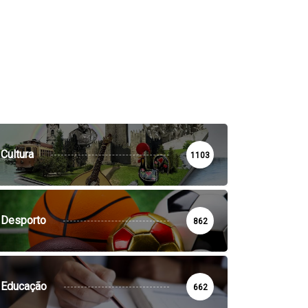
Cultura
1103
Desporto
862
Educação
662