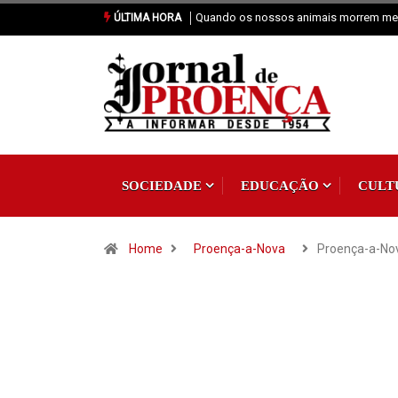
sos animais morrem merecem dignidade
Vai Acontecer XIX Domingo Tempo
ÚLTIMA HORA
SOCIEDADE
EDUCAÇÃO
CULT
Home
Proença-a-Nova
Proença-a-Nov