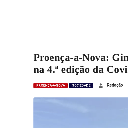
Proença-a-Nova: Giná
na 4.ª edição da Cov
Redação
PROENÇA-A-NOVA
SOCIEDADE