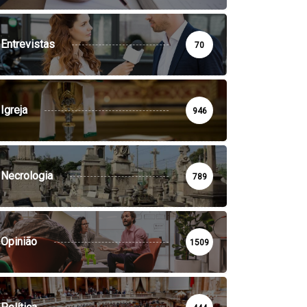
Entrevistas
70
Igreja
946
Necrologia
789
Opinião
1509