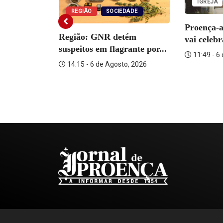
IGREJA
REGIÃO
SOCIEDADE
Proença-
Região: GNR detém
vai celeb
suspeitos em flagrante por...
11:49 - 6
14:15 - 6 de Agosto, 2026
o Martins
o, 2026