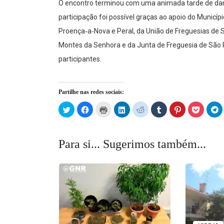
O encontro terminou com uma animada tarde de danç
participação foi possível graças ao apoio do Municí
Proença‑a‑Nova e Peral, da União de Freguesias de S
Montes da Senhora e da Junta de Freguesia de São 
participantes.
Partilhe nas redes sociais:
Click
Click
Click
Click
Click
Click
Click
Click
C
to
to
to
to
to
to
to
to
t
share
share
print
share
share
share
share
share
s
on
on
(Opens
on
on
on
on
on
o
Twitter
Facebook
in
LinkedIn
Reddit
Tumblr
Pinterest
Pocket
T
(Opens
(Opens
new
(Opens
(Opens
(Opens
(Opens
(Opens
(
Para si... Sugerimos também...
in
in
window)
in
in
in
in
in
in
new
new
new
new
new
new
new
n
window)
window)
window)
window)
window)
window)
window)
w