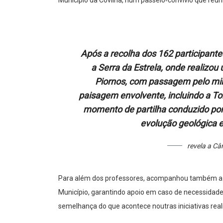
Município da Covilhã, num passeio‑convívio que reun
Após a recolha dos 162 participantes
a Serra da Estrela, onde realizo
Piornos, com passagem pelo mir
paisagem envolvente, incluindo a To
momento de partilha conduzido por 
evolução geológica e
revela a C
Para além dos professores, acompanhou também a a
Município, garantindo apoio em caso de necessidade
semelhança do que acontece noutras iniciativas rea