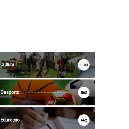
Cultura
1103
Desporto
862
Educação
662