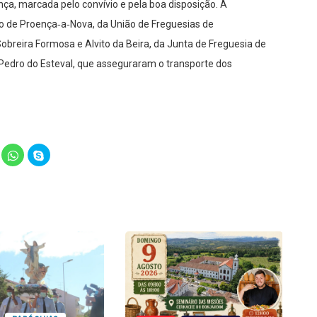
a, marcada pelo convívio e pela boa disposição. A
pio de Proença‑a‑Nova, da União de Freguesias de
obreira Formosa e Alvito da Beira, da Junta de Freguesia de
Pedro do Esteval, que asseguraram o transporte dos
lick
Click
Click
o
to
to
hare
share
share
n
on
on
elegram
WhatsApp
Skype
Opens
(Opens
(Opens
in
in
ew
new
new
indow)
window)
window)