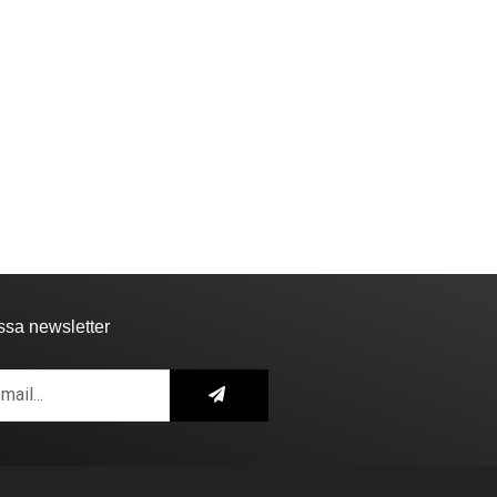
SOCIEDADE
VILA DE REI
la de Rei: Concurso de
NECROLOGIA
tografia já...
10:44 - 6 de Agosto, 2026
Faleceu Fernando Martins
Cardoso
17:13 - 5 de Agosto, 2026
ssa newsletter