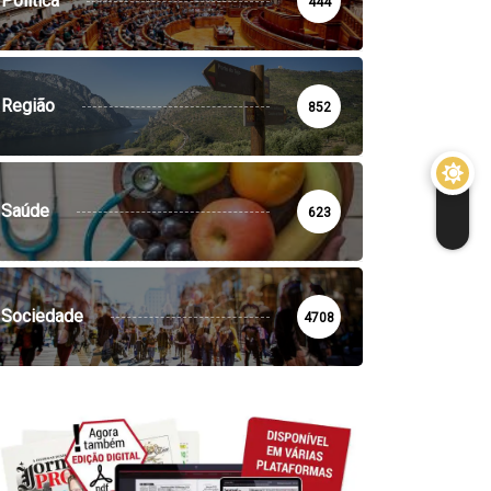
Política
444
Região
852
Saúde
623
Sociedade
4708