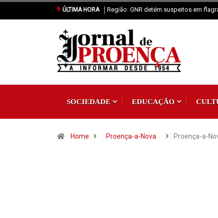
Proença-a-Nova: Paróquia vai celebrar 
ÚLTIMA HORA
SOCIEDADE
EDUCAÇÃO
CULT
Home
Proença-a-Nova
Proença-a-Nov