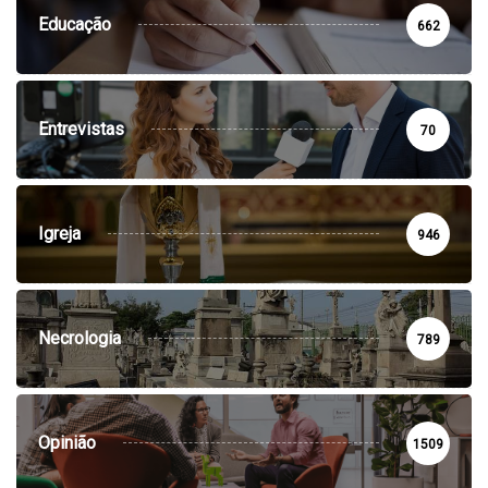
Educação
662
Entrevistas
70
Igreja
946
Necrologia
789
Opinião
1509