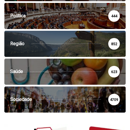
Política
444
Região
852
Saúde
623
Sociedade
4709