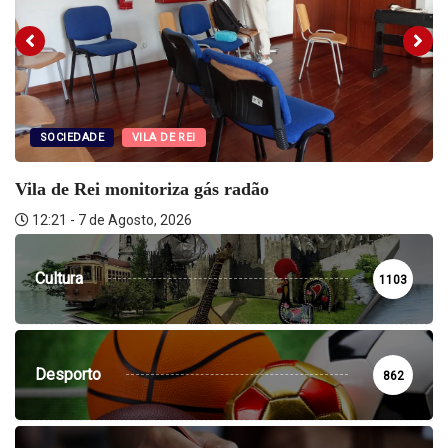
SOCIEDADE
VILA DE REI
Vila de Rei monitoriza gás radão
12:21 - 7 de Agosto, 2026
Cultura
1103
Desporto
862