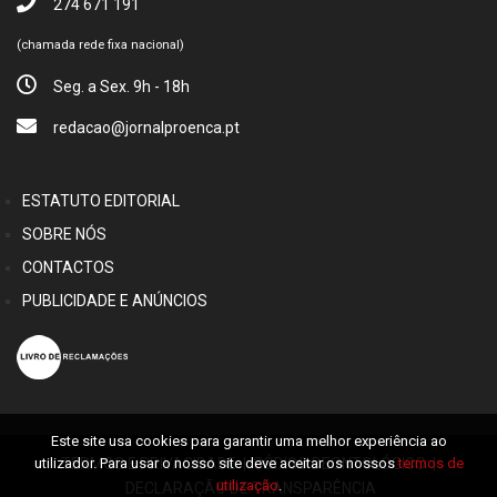
274 671 191
(chamada rede fixa nacional)
Seg. a Sex. 9h - 18h
redacao@jornalproenca.pt
ESTATUTO EDITORIAL
SOBRE NÓS
CONTACTOS
PUBLICIDADE E ANÚNCIOS
Este site usa cookies para garantir uma melhor experiência ao
utilizador. Para usar o nosso site deve aceitar os nossos
termos de
TERMOS E PRIVACIDADE
|
CÓDIGO DEONTOLÓGICO
|
utilização
.
DECLARAÇÃO DE TRANSPARÊNCIA