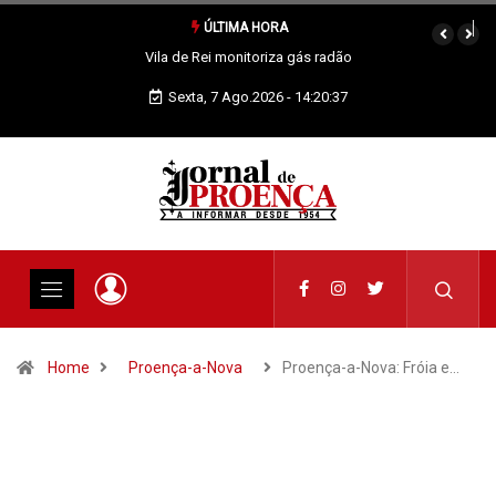
ÚLTIMA HORA
Região: GNR detém suspeitos em flagrante por tráfico de
estupefacientes
Sexta, 7 Ago.2026 - 14:20:38
Home
Proença-a-Nova
Proença-a-Nova: Fróia e…