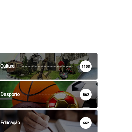
Cultura
1103
Desporto
862
Educação
662