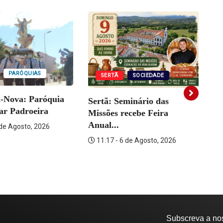
indow)
window)
window)
PARÓQUIAS
SERTÃ
SOCIEDADE
a-Nova: Paróquia
Sertã: Seminário das
Vi
rar Padroeira
Missões recebe Feira
Fo
Anual...
 de Agosto, 2026
11:17 - 6 de Agosto, 2026
Subscreva a no