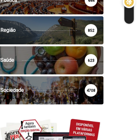
Política
444
Região
852
Saúde
623
Sociedade
4708