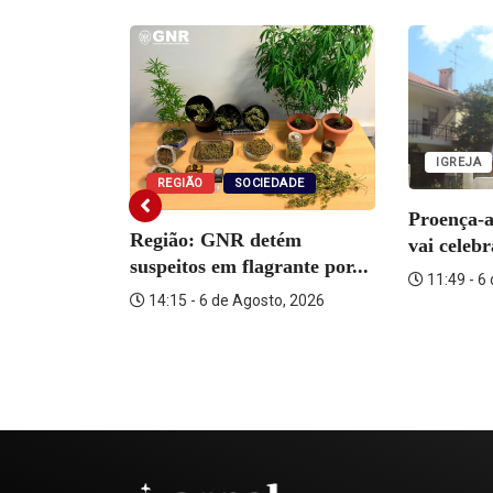
window)
window)
window)
window)
window)
window)
window)
w
IGREJA
REGIÃO
SOCIEDADE
Proença-
Região: GNR detém
vai celeb
suspeitos em flagrante por...
11:49 - 6
14:15 - 6 de Agosto, 2026
o Martins
o, 2026