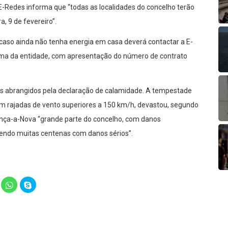
 E-Redes informa que “todas as localidades do concelho terão
, 9 de fevereiro”.
“caso ainda não tenha energia em casa deverá contactar a E-
orma da entidade, com apresentação do número de contrato
s abrangidos pela declaração de calamidade. A tempestade
com rajadas de vento superiores a 150 km/h, devastou, segundo
nça-a-Nova “grande parte do concelho, com danos
 sendo muitas centenas com danos sérios”.
lick
Click
Click
o
to
to
hare
share
share
n
on
on
elegram
WhatsApp
Skype
Opens
(Opens
(Opens
in
in
ew
new
new