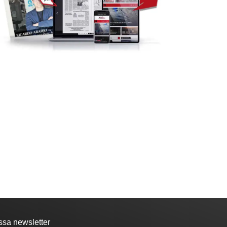
SOCIEDADE
VILA DE REI
la de Rei: Concurso de
NECROLOGIA
tografia já...
10:44 - 6 de Agosto, 2026
Faleceu Fernando Martins
Cardoso
17:13 - 5 de Agosto, 2026
ssa newsletter