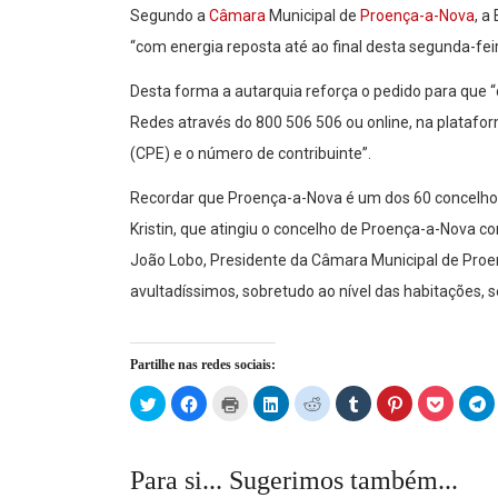
Segundo a
Câmara
Municipal de
Proença-a-Nova
, a
“com energia reposta até ao final desta segunda-feira
Desta forma a autarquia reforça o pedido para que 
Redes através do 800 506 506 ou online, na plataf
(CPE) e o número de contribuinte”.
Recordar que Proença-a-Nova é um dos 60 concelho
Kristin, que atingiu o concelho de Proença-a-Nova 
João Lobo, Presidente da Câmara Municipal de Proe
avultadíssimos, sobretudo ao nível das habitações,
Partilhe nas redes sociais:
Click
Click
Click
Click
Click
Click
Click
Click
C
to
to
to
to
to
to
to
to
t
share
share
print
share
share
share
share
share
s
on
on
(Opens
on
on
on
on
on
o
Twitter
Facebook
in
LinkedIn
Reddit
Tumblr
Pinterest
Pocket
T
(Opens
(Opens
new
(Opens
(Opens
(Opens
(Opens
(Opens
(
Para si... Sugerimos também...
in
in
window)
in
in
in
in
in
in
new
new
new
new
new
new
new
n