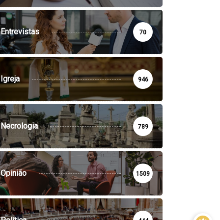
Entrevistas
70
Igreja
946
Necrologia
789
Opinião
1509