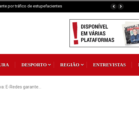
 por tráfico de estupefacientes
Proença-a-Nova: Paróquia vai celebrar Padroei
URA
DESPORTO
REGIÃO
ENTREVISTAS
a: E-Redes garante…