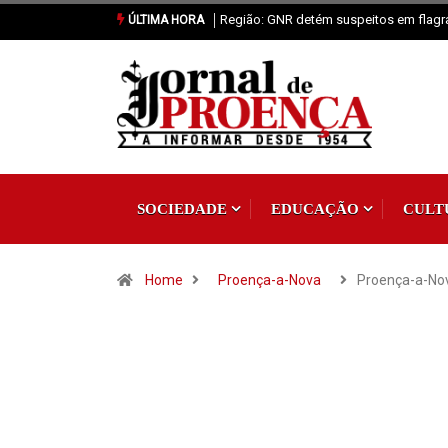
Região: GNR detém suspeitos em flagrante
ÚLTIMA HORA
SOCIEDADE
EDUCAÇÃO
CULT
Home
Proença-a-Nova
Proença-a-Nov