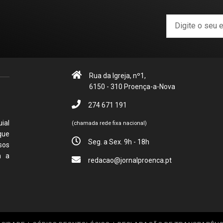
Rua da Igreja, nº1,
6150 - 310 Proença-a-Nova
274 671 191
ial
(chamada rede fixa nacional)
que
Seg. a Sex. 9h - 18h
sos
m a
redacao@jornalproenca.pt