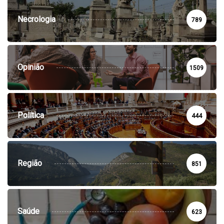
Necrologia
789
Opinião
1509
Política
444
Região
851
Saúde
623