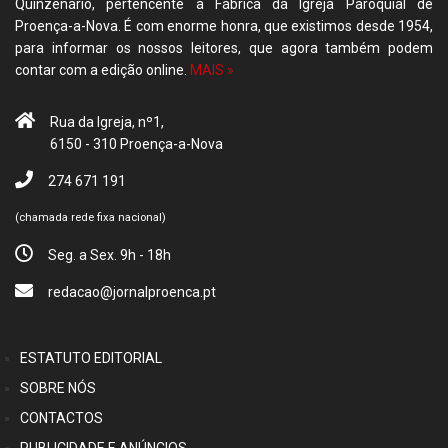
Quinzenário, pertencente à Fábrica da Igreja Paroquial de
Proença-a-Nova. É com enorme honra, que existimos desde 1954,
para informar os nossos leitores, que agora também podem
contar com a edição online.
MAIS »
Rua da Igreja, nº1,
6150 - 310 Proença-a-Nova
274 671 191
(chamada rede fixa nacional)
Seg. a Sex. 9h - 18h
redacao@jornalproenca.pt
ESTATUTO EDITORIAL
SOBRE NÓS
CONTACTOS
PUBLICIDADE E ANÚNCIOS