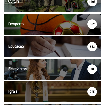
Cultura
1103
Desporto
862
Educação
662
Entrevistas
70
Igreja
945