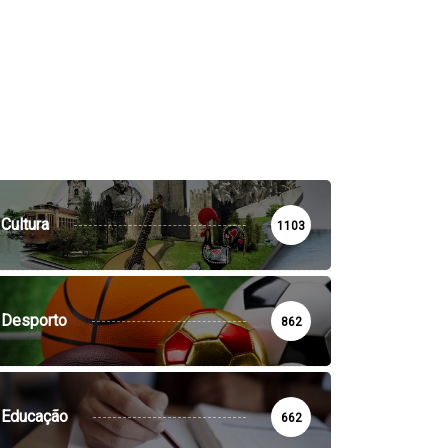
Cultura
1103
Desporto
862
Educação
662