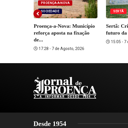
PROENÇA-A-NOVA
SOCIEDADE
SERTÃ
DADE
Proença-a-Nova: Município
Sertã: Cr
tém
reforça aposta na fixação
futuro da 
ante por...
de...
15:05 - 7
o, 2026
17:28 - 7 de Agosto, 2026
Desde 1954