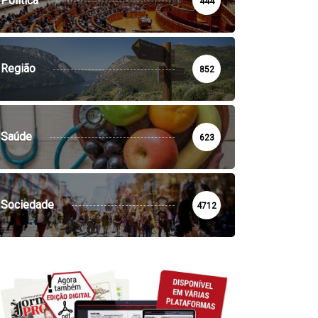
Política
444
Região
852
Saúde
623
Sociedade
4712