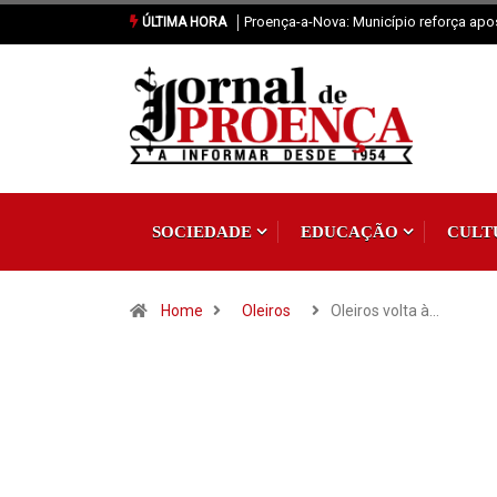
eforça aposta na fixação de população
Sertã: Crianças imaginam o futuro da pr
ÚLTIMA HORA
SOCIEDADE
EDUCAÇÃO
CULT
Home
Oleiros
Oleiros volta à…