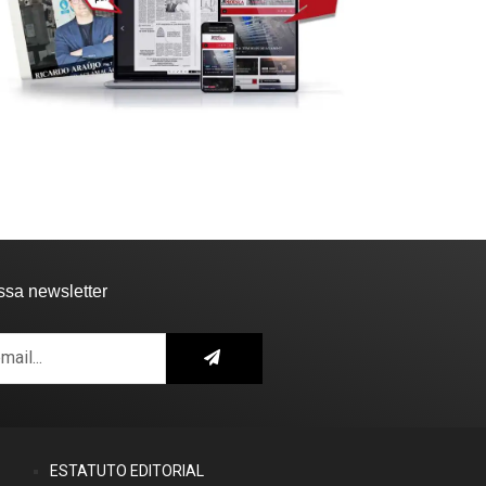
SOCIEDADE
VILA DE REI
REGIÃO
SOCIEDADE
la de Rei monitoriza gás
Região: GNR detém
dão
suspeitos em flagrante por..
12:21 - 7 de Agosto, 2026
14:15 - 6 de Agosto, 2026
ssa newsletter
ESTATUTO EDITORIAL