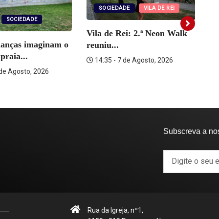
SOCIEDADE
VILA DE REI
SOCIEDADE
Vila de Rei: 2.ª Neon Walk
ianças imaginam o
reuniu...
Vi
praia...
14:35 - 7 de Agosto, 2026
ra
 de Agosto, 2026
Subscreva a no
Rua da Igreja, nº1,