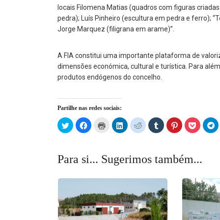
locais Filomena Matias (quadros com figuras criadas 
pedra); Luís Pinheiro (escultura em pedra e ferro); “
Jorge Marquez (filigrana em arame)”.
A FIA constitui uma importante plataforma de valori
dimensões económica, cultural e turística. Para a
produtos endógenos do concelho.
Partilhe nas redes sociais:
Click
Click
Click
Click
Click
Click
Click
Click
C
to
to
to
to
to
to
to
to
t
share
share
print
share
share
share
share
share
s
on
on
(Opens
on
on
on
on
on
o
Twitter
Facebook
in
LinkedIn
Reddit
Tumblr
Pinterest
Pocket
T
(Opens
(Opens
new
(Opens
(Opens
(Opens
(Opens
(Opens
(
Para si... Sugerimos também...
in
in
window)
in
in
in
in
in
in
new
new
new
new
new
new
new
n
window)
window)
window)
window)
window)
window)
window)
w