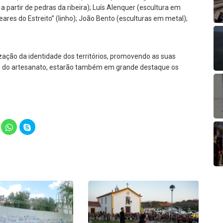
a partir de pedras da ribeira); Luís Alenquer (escultura em
Teares do Estreito” (linho); João Bento (esculturas em metal);
zação da identidade dos territórios, promovendo as suas
lém do artesanato, estarão também em grande destaque os
lick
Click
Click
o
to
to
hare
share
share
n
on
on
elegram
WhatsApp
Skype
Opens
(Opens
(Opens
in
in
ew
new
new
indow)
window)
window)