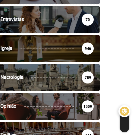
Entrevistas
70
Igreja
946
Necrologia
789
Opinião
1509