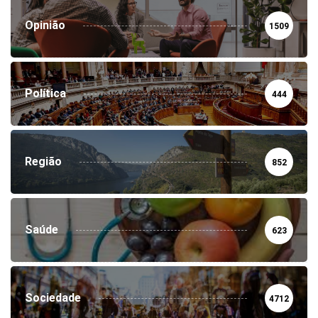
Opinião
1509
Política
444
Região
852
Saúde
623
Sociedade
4712