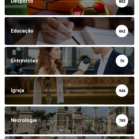
Desporto
862
Educação
662
Entrevistas
70
Igreja
946
Necrologia
789