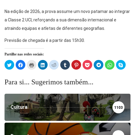
Na edição de 2026, a prova assume um novo patamar ao integrar
a Classe 2 UCI, reforçando a sua dimensão internacional e
atraindo equipas e atletas de diferentes geografias.
Previsão de chegada é a partir das 15h30.
Partilhe nas redes sociais:
Click
Click
Click
Click
Click
Click
Click
Click
Click
Click
Click
to
to
to
to
to
to
to
to
to
to
to
share
share
print
share
share
share
share
share
share
share
share
on
on
(Opens
on
on
on
on
on
on
on
on
Twitter
Facebook
in
LinkedIn
Reddit
Tumblr
Pinterest
Pocket
Telegram
WhatsApp
Skype
Para si... Sugerimos também...
(Opens
(Opens
new
(Opens
(Opens
(Opens
(Opens
(Opens
(Opens
(Opens
(Open
in
in
window)
in
in
in
in
in
in
in
in
new
new
new
new
new
new
new
new
new
new
window)
window)
window)
window)
window)
window)
window)
window)
window)
windo
Cultura
1103