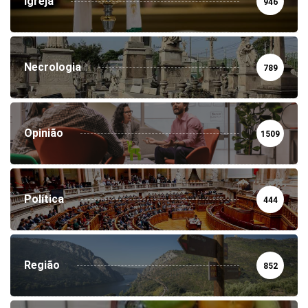
Igreja
946
Necrologia
789
Opinião
1509
Política
444
Região
852