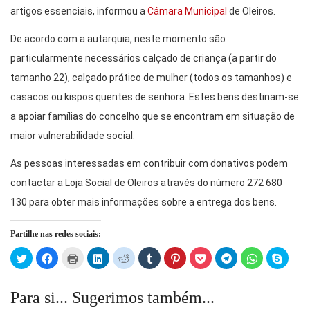
artigos essenciais, informou a
Câmara Municipal
de Oleiros.
De acordo com a autarquia, neste momento são
particularmente necessários calçado de criança (a partir do
tamanho 22), calçado prático de mulher (todos os tamanhos) e
casacos ou kispos quentes de senhora. Estes bens destinam-se
a apoiar famílias do concelho que se encontram em situação de
maior vulnerabilidade social.
As pessoas interessadas em contribuir com donativos podem
contactar a Loja Social de Oleiros através do número 272 680
130 para obter mais informações sobre a entrega dos bens.
Partilhe nas redes sociais:
Click
Click
Click
Click
Click
Click
Click
Click
Click
Click
Click
to
to
to
to
to
to
to
to
to
to
to
share
share
print
share
share
share
share
share
share
share
share
on
on
(Opens
on
on
on
on
on
on
on
on
Twitter
Facebook
in
LinkedIn
Reddit
Tumblr
Pinterest
Pocket
Telegram
WhatsApp
Skype
Para si... Sugerimos também...
(Opens
(Opens
new
(Opens
(Opens
(Opens
(Opens
(Opens
(Opens
(Opens
(Open
in
in
window)
in
in
in
in
in
in
in
in