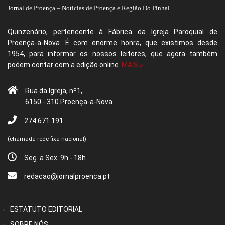
Jornal de Proença – Noticias de Proença e Região Do Pinhal
Quinzenário, pertencente à Fábrica da Igreja Paroquial de
Proença-a-Nova. É com enorme honra, que existimos desde
1954, para informar os nossos leitores, que agora também
podem contar com a edição online.
MAIS »
Rua da Igreja, nº1,
6150 - 310 Proença-a-Nova
274 671 191
(chamada rede fixa nacional)
Seg. a Sex. 9h - 18h
redacao@jornalproenca.pt
ESTATUTO EDITORIAL
SOBRE NÓS