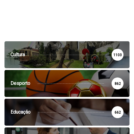
Cultura
1103
Desporto
862
Educação
662