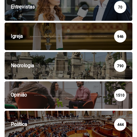
Entrevistas
70
Igreja
946
Necrologia
790
Opinião
1510
Política
444