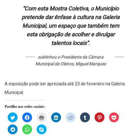
“Com esta Mostra Coletiva, o Município
pretende dar ênfase à cultura na Galeria
Municipal, um espaço que também tem
esta obrigação de acolher e divulgar
talentos locais”.
sublinhou o Presidente da Câmara
Municipal de Oleiros, Miguel Marques
A exposição pode ser apreciada até 23 de fevereiro na Galeria
Municipal.
Partilhe nas redes sociais:
Click
Click
Click
Click
Click
Click
Click
Click
to
to
to
to
to
to
to
to
share
share
print
share
share
share
share
share
on
on
(Opens
on
on
on
on
on
Click
Click
Click
Twitter
Facebook
in
LinkedIn
Reddit
Tumblr
Pinterest
Pocket
to
to
to
(Opens
(Opens
new
(Opens
(Opens
(Opens
(Opens
(Opens
share
share
share