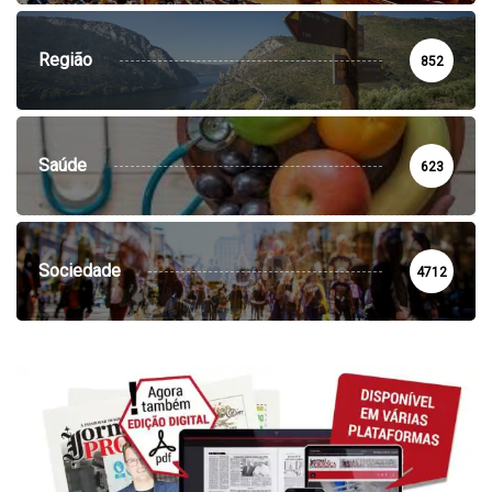
Região
852
Saúde
623
Sociedade
4712