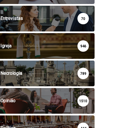
Entrevistas
70
Igreja
946
Necrologia
789
Opinião
1510