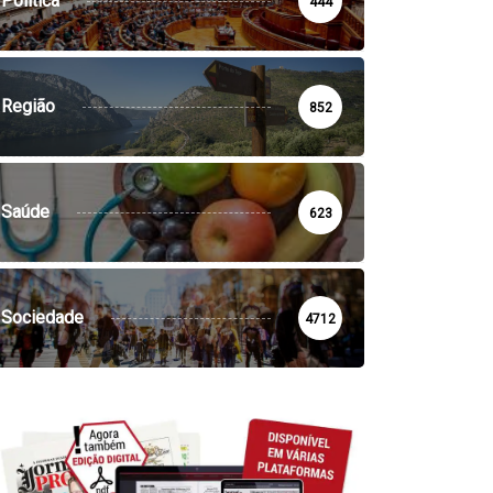
Política
444
Região
852
Saúde
623
Sociedade
4712