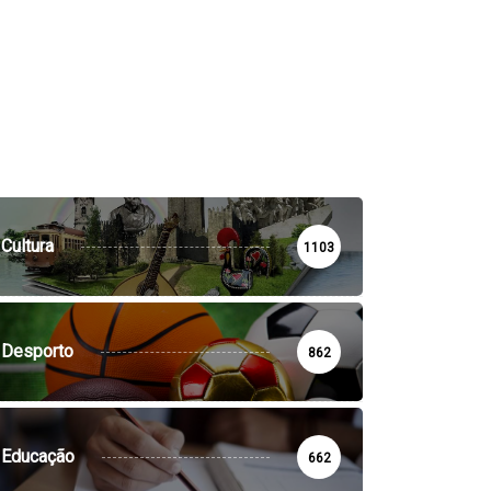
Cultura
1103
Desporto
862
Educação
662