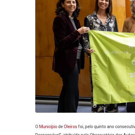
O
Município
de
Oleiros
foi, pelo quinto ano consecut