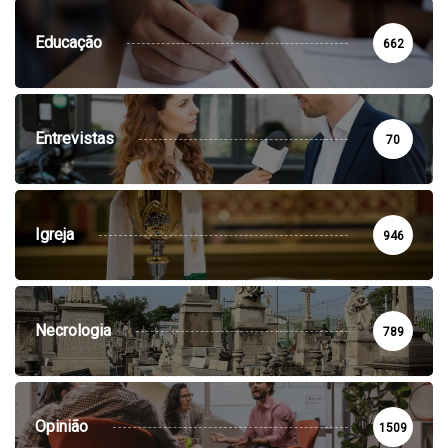
Educação
662
Entrevistas
70
Igreja
946
Necrologia
789
Opinião
1509