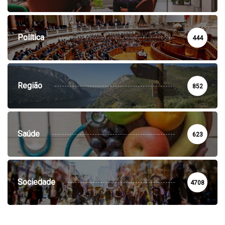
Política
444
Região
852
Saúde
623
Sociedade
4708