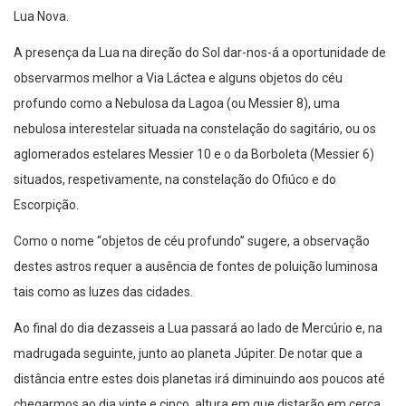
Lua Nova.
A presença da Lua na direção do Sol dar-nos-á a oportunidade de
observarmos melhor a Via Láctea e alguns objetos do céu
profundo como a Nebulosa da Lagoa (ou Messier 8), uma
nebulosa interestelar situada na constelação do sagitário, ou os
aglomerados estelares Messier 10 e o da Borboleta (Messier 6)
situados, respetivamente, na constelação do Ofiúco e do
Escorpição.
Como o nome “objetos de céu profundo” sugere, a observação
destes astros requer a ausência de fontes de poluição luminosa
tais como as luzes das cidades.
Ao final do dia dezasseis a Lua passará ao lado de Mercúrio e, na
madrugada seguinte, junto ao planeta Júpiter. De notar que a
distância entre estes dois planetas irá diminuindo aos poucos até
chegarmos ao dia vinte e cinco, altura em que distarão em cerca