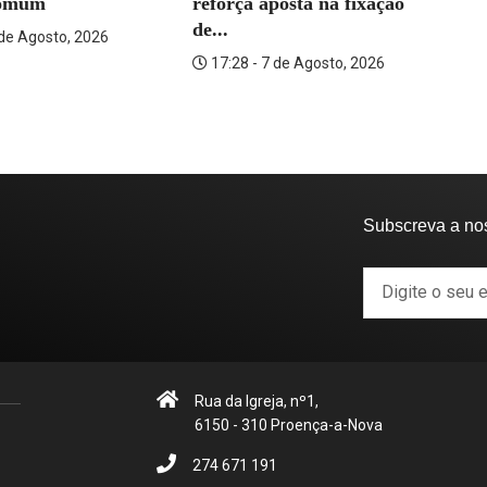
reforça aposta na fixação
omum
de...
 de Agosto, 2026
Se
17:28 - 7 de Agosto, 2026
fu
Subscreva a no
Rua da Igreja, nº1,
6150 - 310 Proença-a-Nova
274 671 191