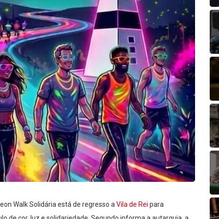
eon Walk Solidária está de regresso a
Vila de Rei
para
o de cor, luz e solidariedade. Segundo informa a autarquia, a