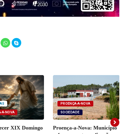
lick
Click
Click
o
to
to
hare
share
share
n
on
on
elegram
WhatsApp
Skype
Opens
(Opens
(Opens
in
in
ew
new
new
indow)
window)
window)
PROENÇA-A-NOVA
AS
SOCIEDADE
-A-NOVA
Proença-a-Nova: Município
tecer XIX Domingo