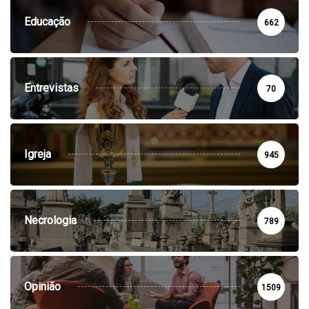
Educação
662
Entrevistas
70
Igreja
945
Necrologia
789
Opinião
1509