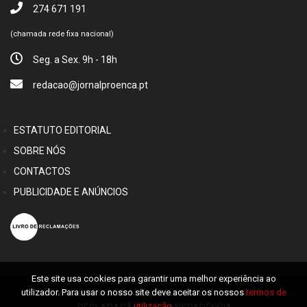
274 671 191
(chamada rede fixa nacional)
Seg. a Sex. 9h - 18h
redacao@jornalproenca.pt
ESTATUTO EDITORIAL
SOBRE NÓS
CONTACTOS
PUBLICIDADE E ANÚNCIOS
Este site usa cookies para garantir uma melhor experiência ao
utilizador. Para usar o nosso site deve aceitar os nossos
termos de
TERMOS E PRIVACIDADE
|
CÓDIGO DEONTOLÓGICO
|
utilização
.