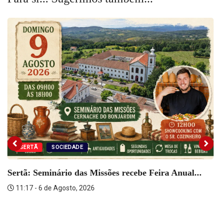
in
in
in
new
new
new
window)
window)
window)
SERTÃ
SOCIEDADE
Sertã: Seminário das Missões recebe Feira Anual...
11:17 - 6 de Agosto, 2026