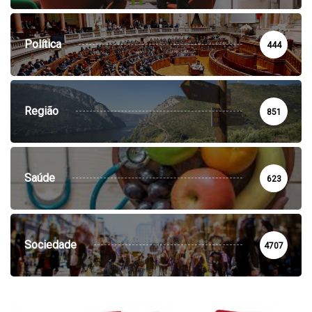
Política
444
Região
851
Saúde
623
Sociedade
4707