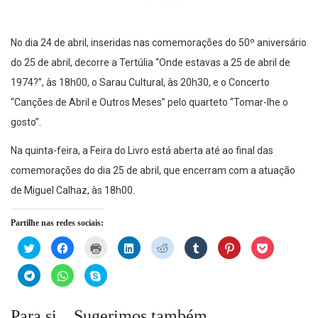
No dia 24 de abril, inseridas nas comemorações do 50º aniversário
do 25 de abril, decorre a Tertúlia “Onde estavas a 25 de abril de
1974?”, às 18h00, o Sarau Cultural, às 20h30, e o Concerto
“Canções de Abril e Outros Meses” pelo quarteto “Tomar-lhe o
gosto”.
Na quinta-feira, a Feira do Livro está aberta até ao final das
comemorações do dia 25 de abril, que encerram com a atuação
de Miguel Calhaz, às 18h00.
Partilhe nas redes sociais:
Click
Click
Click
Click
Click
Click
Click
Click
to
to
to
to
to
to
to
to
share
share
print
share
share
share
share
share
on
on
(Opens
on
on
on
on
on
Click
Click
Click
Twitter
Facebook
in
LinkedIn
Reddit
Tumblr
Pinterest
Pocket
to
to
to
(Opens
(Opens
new
(Opens
(Opens
(Opens
(Opens
(Opens
share
share
share
in
in
window)
in
in
in
in
in
on
on
on
new
new
new
new
new
new
new
Telegram
WhatsApp
Skype
Para si... Sugerimos também...
window)
window)
window)
window)
window)
window)
window)
(Opens
(Opens
(Opens