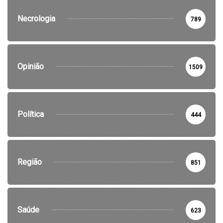
Necrologia
789
Opinião
1509
Política
444
Região
851
Saúde
623