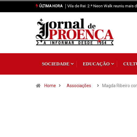
Vila de Rei monitoriza gás radão
ÚLTIMA HORA
SOCIEDADE
EDUCAÇÃO
CULT
Home
Associações
Magda Ribeiro co