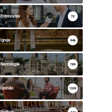
Entrevistas
70
Igreja
946
Necrologia
789
Opinião
1509