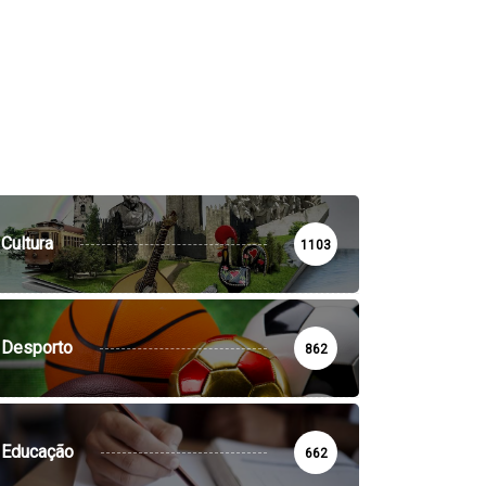
Cultura
1103
Desporto
862
Educação
662