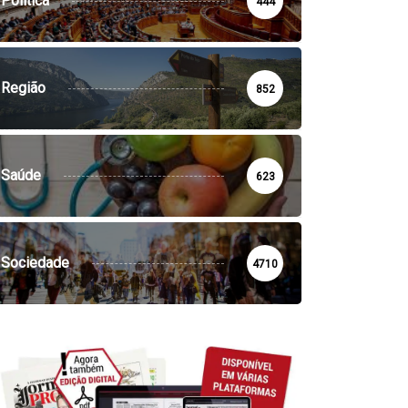
Política
444
Região
852
Saúde
623
Sociedade
4710