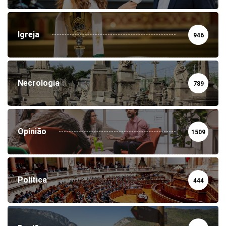
Igreja
946
Necrologia
789
Opinião
1509
Política
444