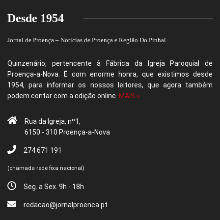
Desde 1954
Jornal de Proença – Noticias de Proença e Região Do Pinhal
Quinzenário, pertencente à Fábrica da Igreja Paroquial de
Proença-a-Nova. É com enorme honra, que existimos desde
1954, para informar os nossos leitores, que agora também
podem contar com a edição online.
MAIS »
Rua da Igreja, nº1,
6150 - 310 Proença-a-Nova
274 671 191
(chamada rede fixa nacional)
Seg. a Sex. 9h - 18h
redacao@jornalproenca.pt