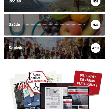
Região
852
Saúde
623
Sociedade
4708