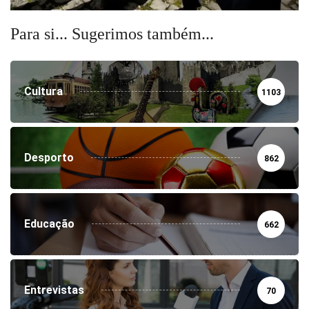
Para si... Sugerimos também...
Cultura
1103
Desporto
862
Educação
662
Entrevistas
70