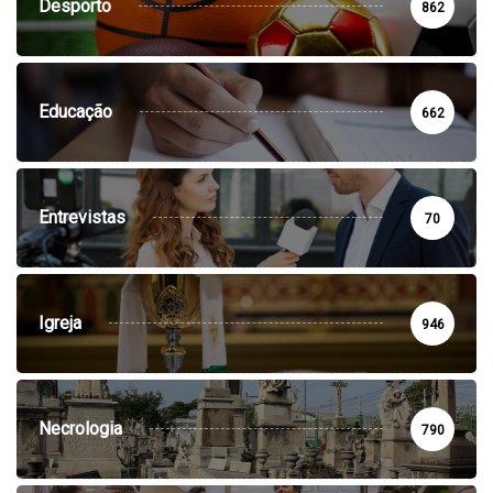
Desporto
862
Educação
662
Entrevistas
70
Igreja
946
Necrologia
790