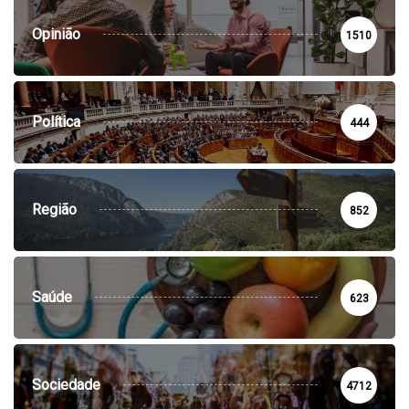
Opinião
1510
Política
444
Região
852
Saúde
623
Sociedade
4712