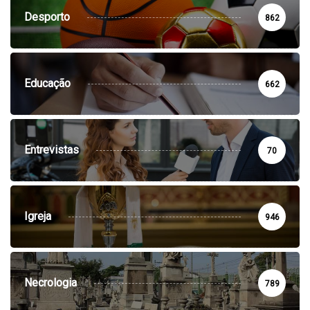
Desporto
862
Educação
662
Entrevistas
70
Igreja
946
Necrologia
789