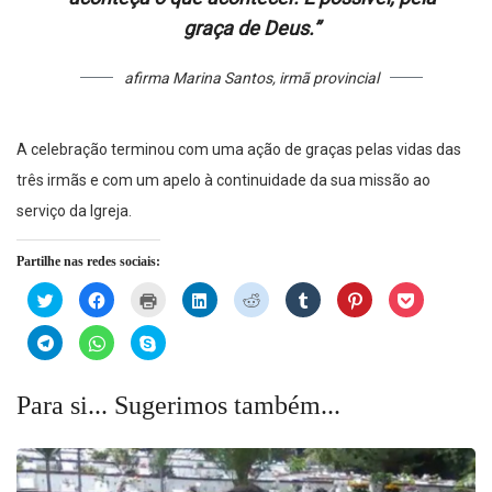
graça de Deus.”
afirma Marina Santos, irmã provincial
A celebração terminou com uma ação de graças pelas vidas das
três irmãs e com um apelo à continuidade da sua missão ao
serviço da Igreja.
Partilhe nas redes sociais:
Click
Click
Click
Click
Click
Click
Click
Click
to
to
to
to
to
to
to
to
share
share
print
share
share
share
share
share
on
on
(Opens
on
on
on
on
on
Click
Click
Click
Twitter
Facebook
in
LinkedIn
Reddit
Tumblr
Pinterest
Pocket
to
to
to
(Opens
(Opens
new
(Opens
(Opens
(Opens
(Opens
(Opens
share
share
share
in
in
window)
in
in
in
in
in
on
on
on
new
new
new
new
new
new
new
Telegram
WhatsApp
Skype
Para si... Sugerimos também...
window)
window)
window)
window)
window)
window)
window)
(Opens
(Opens
(Opens
in
in
in
new
new
new
window)
window)
window)