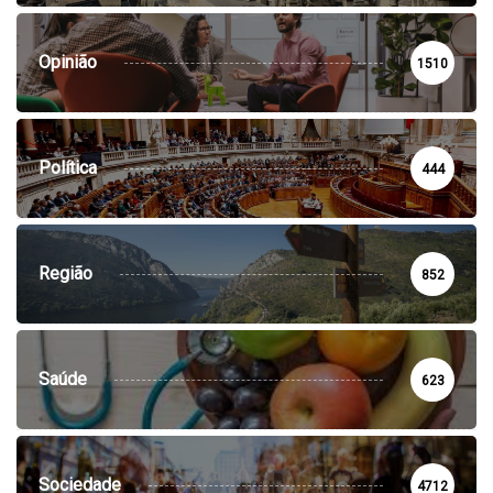
Opinião
1510
Política
444
Região
852
Saúde
623
Sociedade
4712