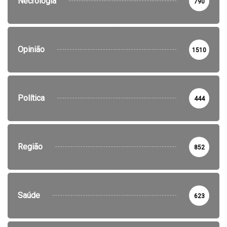
Necrologia
790
Opinião
1510
Política
444
Região
852
Saúde
623