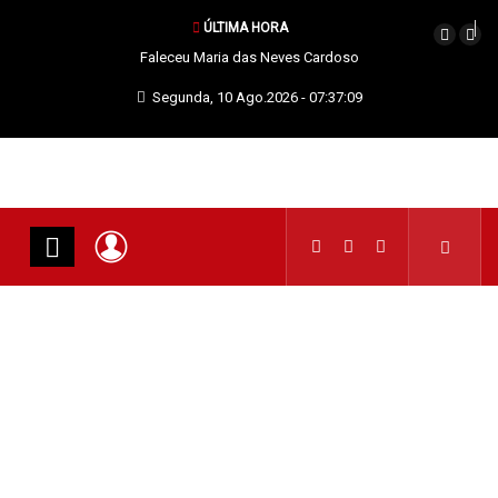
ÚLTIMA HORA
ria das Neves Cardoso
Quando os nossos animais
morrem merecem dignidade
Segunda, 10 Ago.2026 - 07:37:09