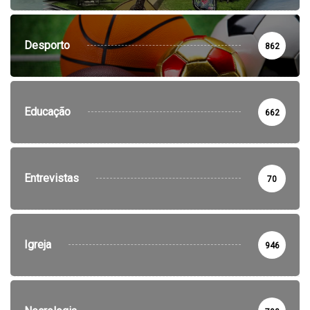
Desporto
862
Educação
662
Entrevistas
70
Igreja
946