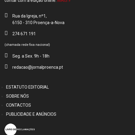
contar com a edição online.
MAIS »
Rua da Igreja, nº1,
6150 - 310 Proença-a-Nova
274 671 191
(chamada rede fixa nacional)
Seg. a Sex. 9h - 18h
redacao@jornalproenca.pt
ESTATUTO EDITORIAL
SOBRE NÓS
CONTACTOS
PUBLICIDADE E ANÚNCIOS