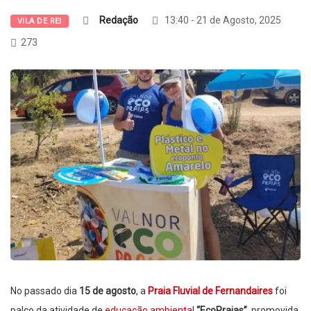
Redação
13:40 - 21 de Agosto, 2025
VILA DE REI
273
No passado dia
15 de agosto
, a
Praia Fluvial de Fernandaires
foi
palco da atividade de
educação ambienta
l
“EcoPraias”
, promovida