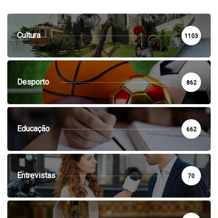
Cultura
1103
Desporto
862
Educação
662
Entrevistas
70