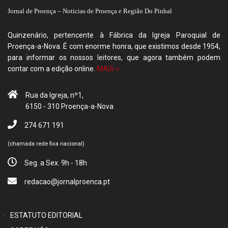
Jornal de Proença – Noticias de Proença e Região Do Pinhal
Quinzenário, pertencente à Fábrica da Igreja Paroquial de
Proença-a-Nova. É com enorme honra, que existimos desde 1954,
para informar os nossos leitores, que agora também podem
contar com a edição online.
MAIS »
Rua da Igreja, nº1,
6150 - 310 Proença-a-Nova
274 671 191
(chamada rede fixa nacional)
Seg. a Sex. 9h - 18h
redacao@jornalproenca.pt
ESTATUTO EDITORIAL