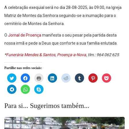
A celebração exequial será no dia 28-08-2025, às 09:00, na Igreja
Matriz de Montes da Senhora seguindo-se a inumação para o
cemitério de Montes da Senhora.
O
Jornal de Proença
manifesta o seu pesar pela partida desta
nossa irmã e pede a Deus que conforte a sua família enlutada.
*
Funerária Mendes & Santos, Proença-a-Nova
, tlm.: 964 062 625
Partilhe nas redes sociais:
Click
Click
Click
Click
Click
Click
Click
Click
to
to
to
to
to
to
to
to
share
share
print
share
share
share
share
share
on
on
(Opens
on
on
on
on
on
Click
Click
Click
Twitter
Facebook
in
LinkedIn
Reddit
Tumblr
Pinterest
Pocket
to
to
to
(Opens
(Opens
new
(Opens
(Opens
(Opens
(Opens
(Opens
share
share
share
in
in
window)
in
in
in
in
in
on
on
on
new
new
new
new
new
new
new
Telegram
WhatsApp
Skype
Para si... Sugerimos também...
window)
window)
window)
window)
window)
window)
window)
(Opens
(Opens
(Opens
in
in
in
new
new
new
window)
window)
window)