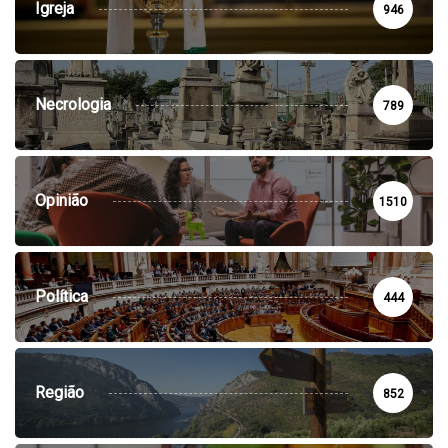
Igreja
946
Necrologia
789
Opinião
1510
Política
444
Região
852