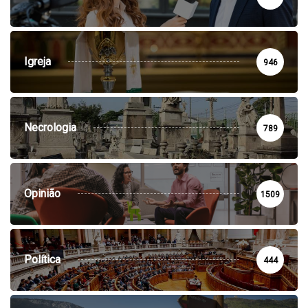
Igreja
946
Necrologia
789
Opinião
1509
Política
444