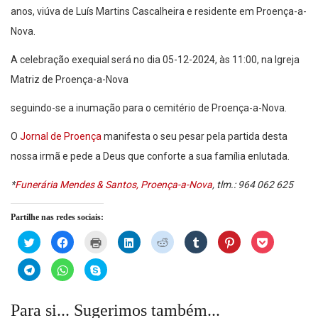
anos, viúva de Luís Martins Cascalheira e residente em Proença-a-
Nova.
A celebração exequial será no dia 05-12-2024, às 11:00, na Igreja
Matriz de Proença-a-Nova
seguindo-se a inumação para o cemitério de Proença-a-Nova.
O
Jornal de Proença
manifesta o seu pesar pela partida desta
nossa irmã e pede a Deus que conforte a sua família enlutada.
*
Funerária Mendes & Santos, Proença-a-Nova
, tlm.: 964 062 625
Partilhe nas redes sociais:
Click
Click
Click
Click
Click
Click
Click
Click
to
to
to
to
to
to
to
to
share
share
print
share
share
share
share
share
on
on
(Opens
on
on
on
on
on
Click
Click
Click
Twitter
Facebook
in
LinkedIn
Reddit
Tumblr
Pinterest
Pocket
to
to
to
(Opens
(Opens
new
(Opens
(Opens
(Opens
(Opens
(Opens
share
share
share
in
in
window)
in
in
in
in
in
on
on
on
new
new
new
new
new
new
new
Telegram
WhatsApp
Skype
Para si... Sugerimos também...
window)
window)
window)
window)
window)
window)
window)
(Opens
(Opens
(Opens