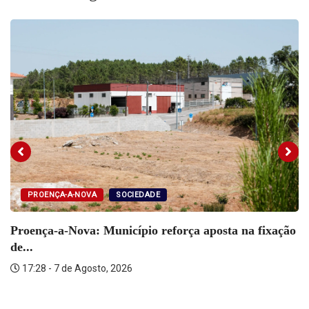
in
in
in
new
new
new
window)
window)
window)
PROENÇA-A-NOVA
SOCIEDADE
Proença-a-Nova: Município reforça aposta na fixação
de...
17:28 - 7 de Agosto, 2026