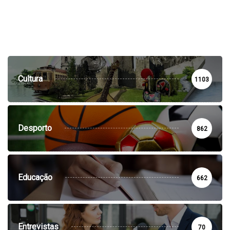
Cultura
1103
Desporto
862
Educação
662
Entrevistas
70