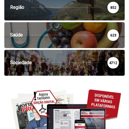
Região
852
Saúde
623
Sociedade
4712