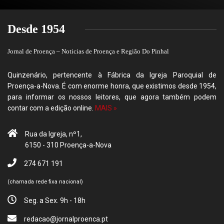
Desde 1954
Jornal de Proença – Noticias de Proença e Região Do Pinhal
Quinzenário, pertencente à Fábrica da Igreja Paroquial de
Proença-a-Nova. É com enorme honra, que existimos desde 1954,
para informar os nossos leitores, que agora também podem
contar com a edição online.
MAIS »
Rua da Igreja, nº1,
6150 - 310 Proença-a-Nova
274 671 191
(chamada rede fixa nacional)
Seg. a Sex. 9h - 18h
redacao@jornalproenca.pt